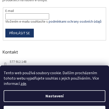
produktech na našem e-shopu.
E-mail
Vložením e-mailu souhlasíte s
podmínkami ochrany osobních údajů
PŘIHLÁSIT SE
Kontakt
577 912 148
725 851 576
Tento web používá soubory cookie. Dalším procházením
tohoto webu vyjadřujete souhlas s jejich používáním.. Více
informací
zde
.
Nastavení
Vytvořil Shoptet