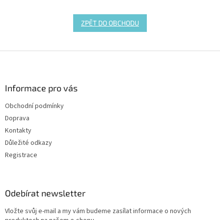
ZPĚT DO OBCHODU
Z
á
p
a
Informace pro vás
t
Obchodní podmínky
í
Doprava
Kontakty
Důležité odkazy
Registrace
Odebírat newsletter
Vložte svůj e-mail a my vám budeme zasílat informace o nových