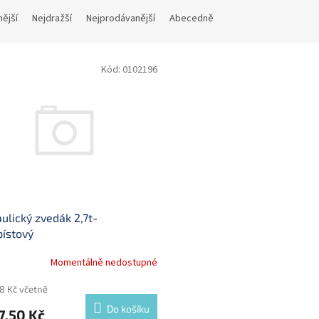
nější
Nejdražší
Nejprodávanější
Abecedně
Kód:
0102196
ulický zvedák 2,7t-
ístový
Momentálně nedostupné
68 Kč včetně
Do košíku
7,50 Kč