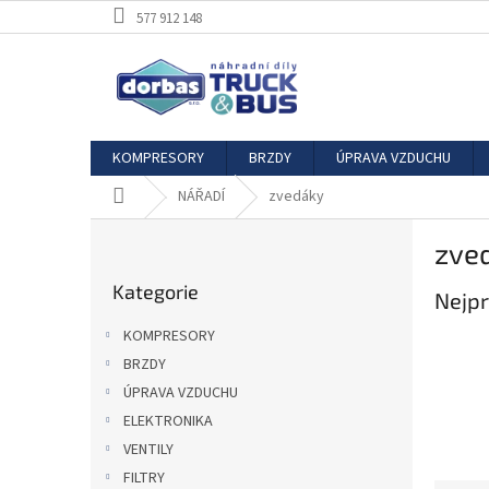
Přejít
577 912 148
na
obsah
KOMPRESORY
BRZDY
ÚPRAVA VZDUCHU
Domů
NÁŘADÍ
zvedáky
P
zve
o
Přeskočit
s
Kategorie
kategorie
Nejpr
t
r
KOMPRESORY
a
BRZDY
n
ÚPRAVA VZDUCHU
n
í
ELEKTRONIKA
p
VENTILY
a
FILTRY