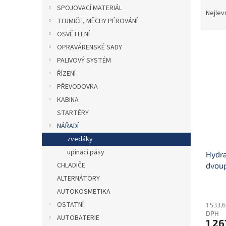
Ř
n
SPOJOVACÍ MATERIÁL
a
e
Nejlev
TLUMIČE, MĚCHY PÉROVÁNÍ
z
l
e
OSVĚTLENÍ
V
n
OPRAVÁRENSKÉ SADY
ý
í
PALIVOVÝ SYSTÉM
p
p
ŘÍZENÍ
i
r
PŘEVODOVKA
s
o
p
KABINA
d
r
u
STARTÉRY
o
k
NÁŘADÍ
d
t
zvedáky
u
ů
upínací pásy
Hydra
k
CHLADIČE
dvoup
t
ů
ALTERNÁTORY
AUTOKOSMETIKA
OSTATNÍ
1 533,
DPH
AUTOBATERIE
1 26