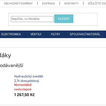
OBCHODNÍ PODMÍNKY
DOPRAVA
KONTAKTY
DŮLEŽITÉ O
HLEDAT
ELEKTRONIKA
VENTILY
FILTRY
SPOJOVACÍ MATERIÁL
dáky
odávanější
Hydraulický zvedák
2,7t-dvoupístový
Momentálně
nedostupné
1 267,50 Kč