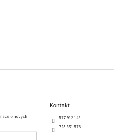
Kontakt
rmace o nových
577 912 148
725 851 576