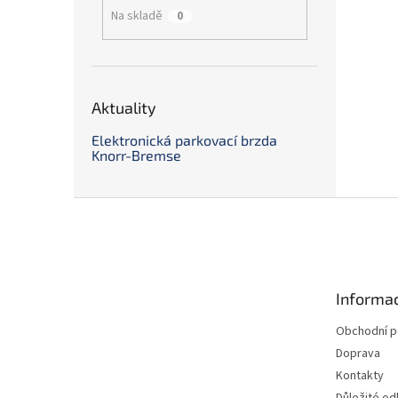
Na skladě
0
Aktuality
Elektronická parkovací brzda
Knorr-Bremse
Z
á
p
a
t
Informac
í
Obchodní 
Doprava
Kontakty
Důležité o