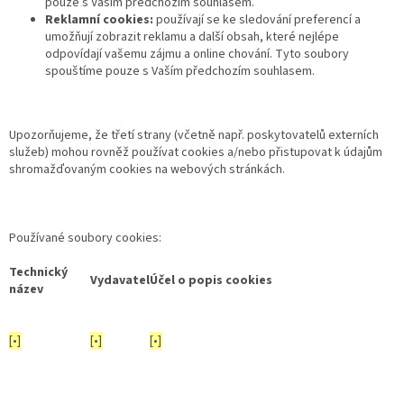
pouze s Vaším předchozím souhlasem.
Reklamní cookies:
používají se ke sledování preferencí a
umožňují zobrazit reklamu a další obsah, které nejlépe
odpovídají vašemu zájmu a online chování. Tyto soubory
spouštíme pouze s Vaším předchozím souhlasem.
Upozorňujeme, že třetí strany (včetně např. poskytovatelů externích
služeb) mohou rovněž používat cookies a/nebo přistupovat k údajům
shromažďovaným cookies na webových stránkách.
Používané soubory cookies:
Technický
Vydavatel
Účel o popis cookies
název
[•]
[•]
[•]