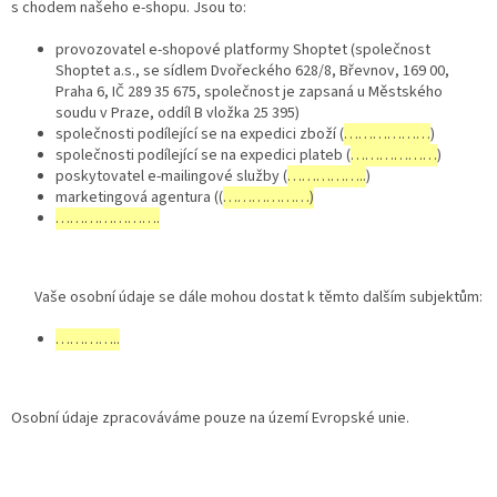
s chodem našeho e-shopu. Jsou to:
provozovatel e-shopové platformy Shoptet (společnost
Shoptet a.s., se sídlem Dvořeckého 628/8, Břevnov, 169 00,
Praha 6, IČ 289 35 675, společnost je zapsaná u Městského
soudu v Praze, oddíl B vložka 25 395)
společnosti podílející se na expedici zboží (
………………
)
společnosti podílející se na expedici plateb (
………………
)
poskytovatel e-mailingové služby (
……………..
)
marketingová agentura ((
………………)
………………….
Vaše osobní údaje se dále mohou dostat k těmto dalším subjektům:
…………..
Osobní údaje zpracováváme pouze na území Evropské unie.