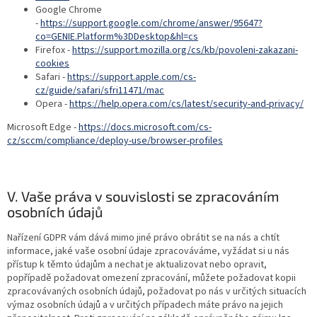
Google Chrome
-
https://support.google.com/chrome/answer/95647?
co=GENIE.Platform%3DDesktop&hl=cs
Firefox -
https://support.mozilla.org/cs/kb/povoleni-zakazani-
cookies
Safari -
https://support.apple.com/cs-
cz/guide/safari/sfri11471/mac
Opera -
https://help.opera.com/cs/latest/security-and-privacy/
Microsoft Edge -
https://docs.microsoft.com/cs-
cz/sccm/compliance/deploy-use/browser-profiles
V. Vaše práva v souvislosti se zpracováním
osobních údajů
Nařízení GDPR vám dává mimo jiné právo obrátit se na nás a chtít
informace, jaké vaše osobní údaje zpracováváme, vyžádat si u nás
přístup k těmto údajům a nechat je aktualizovat nebo opravit,
popřípadě požadovat omezení zpracování, můžete požadovat kopii
zpracovávaných osobních údajů, požadovat po nás v určitých situacích
výmaz osobních údajů a v určitých případech máte právo na jejich