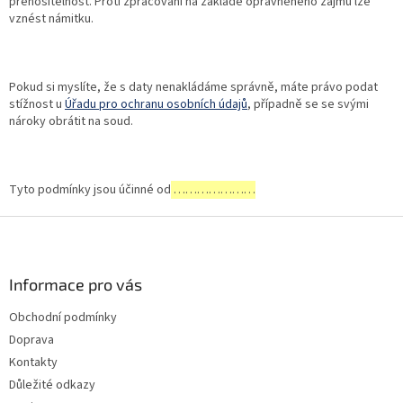
přenositelnost. Proti zpracování na základě oprávněného zájmu lze
vznést námitku.
Pokud si myslíte, že s daty nenakládáme správně, máte právo podat
stížnost u
Úřadu pro ochranu osobních údajů
, případně se se svými
nároky obrátit na soud.
Tyto podmínky jsou účinné od
…………………
Z
á
p
a
Informace pro vás
t
Obchodní podmínky
í
Doprava
Kontakty
Důležité odkazy