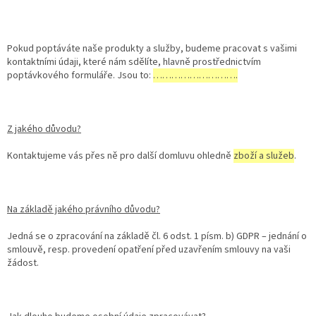
Pokud poptáváte naše produkty a služby, budeme pracovat s vašimi
kontaktními údaji, které nám sdělíte, hlavně prostřednictvím
poptávkového formuláře. Jsou to:
……………………….
Z jakého důvodu?
Kontaktujeme vás přes ně pro další domluvu ohledně
zboží a služeb
.
Na základě jakého právního důvodu?
Jedná se o zpracování na základě čl. 6 odst. 1 písm. b) GDPR – jednání o
smlouvě, resp. provedení opatření před uzavřením smlouvy na vaši
žádost.