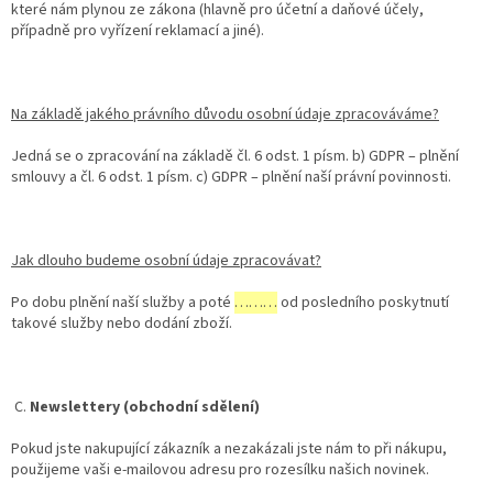
které nám plynou ze zákona (hlavně pro účetní a daňové účely,
případně pro vyřízení reklamací a jiné).
Na základě jakého právního důvodu osobní údaje zpracováváme?
Jedná se o zpracování na základě čl. 6 odst. 1 písm. b) GDPR – plnění
smlouvy a čl. 6 odst. 1 písm. c) GDPR – plnění naší právní povinnosti.
Jak dlouho budeme osobní údaje zpracovávat?
Po dobu plnění naší služby a poté
………
od posledního poskytnutí
takové služby nebo dodání zboží.
C.
Newslettery (obchodní sdělení)
Pokud jste nakupující zákazník a nezakázali jste nám to při nákupu,
použijeme vaši e-mailovou adresu pro rozesílku našich novinek.