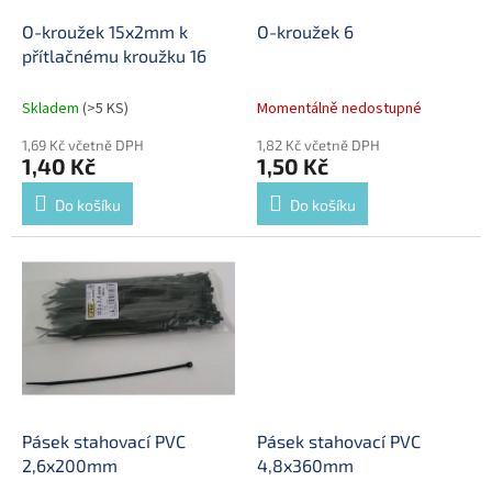
o
d
O-kroužek 15x2mm k
O-kroužek 6
u
přítlačnému kroužku 16
k
t
Skladem
(>5 KS)
Momentálně nedostupné
ů
1,69 Kč včetně DPH
1,82 Kč včetně DPH
1,40 Kč
1,50 Kč
Do košíku
Do košíku
Pásek stahovací PVC
Pásek stahovací PVC
2,6x200mm
4,8x360mm