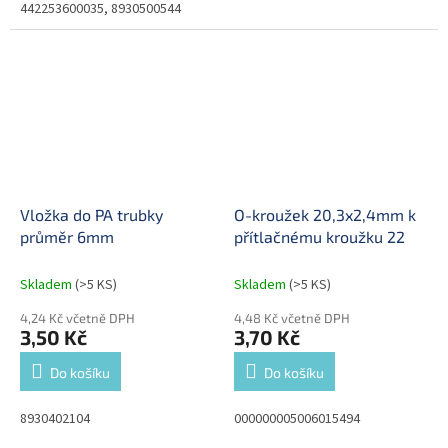
442253600035, 8930500544
Vložka do PA trubky
O-kroužek 20,3x2,4mm k
průměr 6mm
přítlačnému kroužku 22
Skladem
(>5 KS)
Skladem
(>5 KS)
4,24 Kč včetně DPH
4,48 Kč včetně DPH
3,50 Kč
3,70 Kč
Do košíku
Do košíku
8930402104
000000005006015494