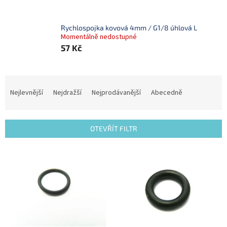
Rychlospojka kovová 4mm / G1/8 úhlová L
Momentálně nedostupné
57 Kč
Ř
a
Nejlevnější
Nejdražší
Nejprodávanější
Abecedně
z
e
n
OTEVŘÍT FILTR
í
p
V
r
ý
o
p
d
i
u
s
k
p
t
r
ů