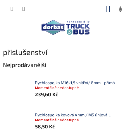
Přejít
NÁKUP
na
obsah
KOŠÍK
příslušenství
Nejprodávanější
Rychlospojka M16x1,5 vnitřní/ 8mm - přímá
Momentálně nedostupné
239,60 Kč
Rychlospojka kovová 4mm / M5 úhlová L
Momentálně nedostupné
58,50 Kč