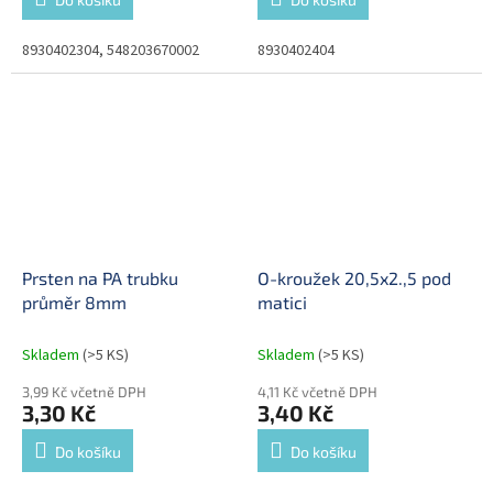
8930402304, 548203670002
8930402404
Prsten na PA trubku
O-kroužek 20,5x2.,5 pod
průměr 8mm
matici
Skladem
(>5 KS)
Skladem
(>5 KS)
3,99 Kč včetně DPH
4,11 Kč včetně DPH
3,30 Kč
3,40 Kč
Do košíku
Do košíku