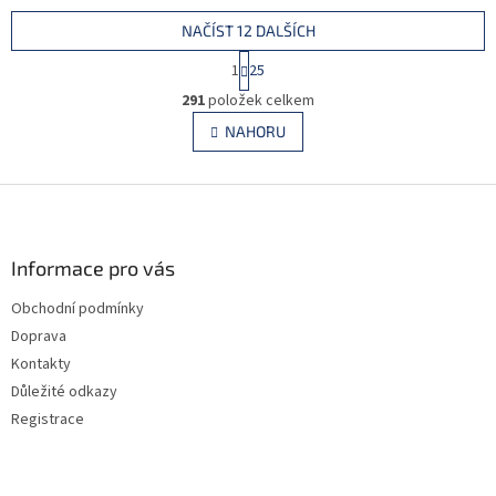
NAČÍST 12 DALŠÍCH
S
1
25
t
O
r
291
položek celkem
v
á
l
NAHORU
n
á
k
d
o
v
Z
a
á
c
á
n
í
p
í
p
a
Informace pro vás
r
t
v
Obchodní podmínky
í
k
Doprava
y
v
Kontakty
ý
Důležité odkazy
p
Registrace
i
s
u