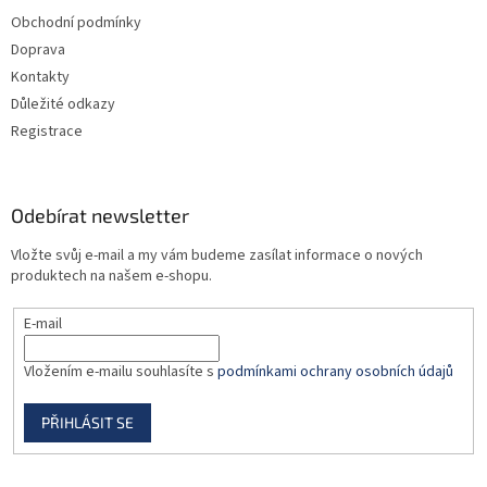
t
v
Obchodní podmínky
í
k
Doprava
y
v
Kontakty
ý
Důležité odkazy
p
Registrace
i
s
u
Odebírat newsletter
Vložte svůj e-mail a my vám budeme zasílat informace o nových
produktech na našem e-shopu.
E-mail
Vložením e-mailu souhlasíte s
podmínkami ochrany osobních údajů
PŘIHLÁSIT SE