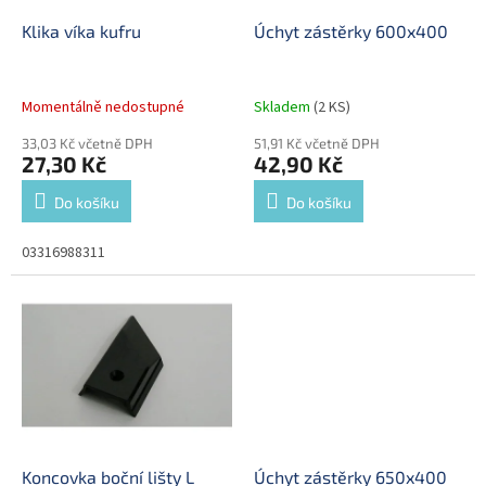
o
d
Klika víka kufru
Úchyt zástěrky 600x400
u
k
t
Momentálně nedostupné
Skladem
(2 KS)
ů
33,03 Kč včetně DPH
51,91 Kč včetně DPH
27,30 Kč
42,90 Kč
Do košíku
Do košíku
03316988311
Koncovka boční lišty L
Úchyt zástěrky 650x400