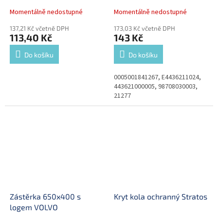
Momentálně nedostupné
Momentálně nedostupné
137,21 Kč včetně DPH
173,03 Kč včetně DPH
113,40 Kč
143 Kč
Do košíku
Do košíku
0005001841267, E4436211024,
443621000005, 98708030003,
21277
Zástěrka 650x400 s
Kryt kola ochranný Stratos
logem VOLVO