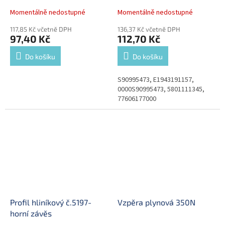
Momentálně nedostupné
Momentálně nedostupné
117,85 Kč včetně DPH
136,37 Kč včetně DPH
97,40 Kč
112,70 Kč
Do košíku
Do košíku
S90995473, E1943191157,
0000S90995473, 5801111345,
77606177000
Profil hliníkový č.5197-
Vzpěra plynová 350N
horní závěs