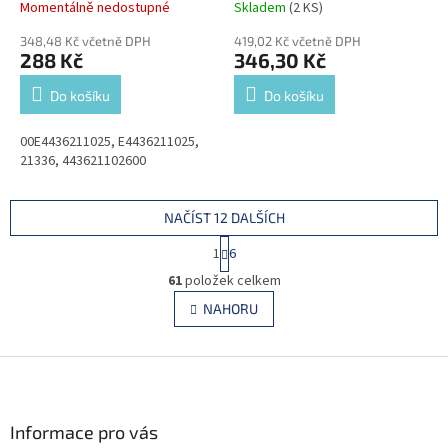
Momentálně nedostupné
Skladem
(2 KS)
348,48 Kč včetně DPH
419,02 Kč včetně DPH
288 Kč
346,30 Kč
Do košíku
Do košíku
00E4436211025, E4436211025,
21336, 443621102600
NAČÍST 12 DALŠÍCH
S
1
6
t
O
r
61
položek celkem
v
á
l
NAHORU
n
á
k
d
o
v
Z
a
á
c
á
n
í
p
í
p
a
Informace pro vás
r