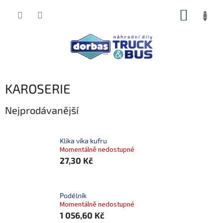
Přejít
NÁKUP
na
obsah
KOŠÍK
KAROSERIE
Nejprodávanější
Klika víka kufru
Momentálně nedostupné
27,30 Kč
Podélník
Momentálně nedostupné
1 056,60 Kč