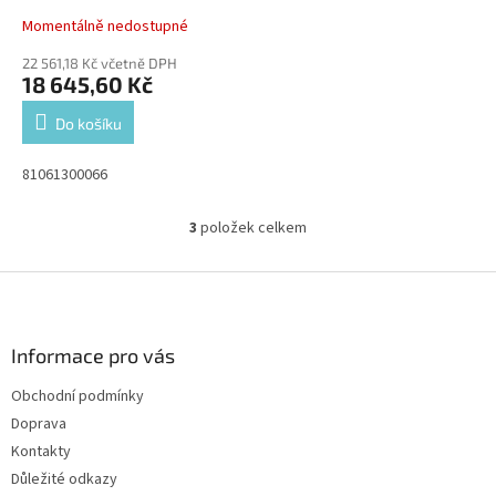
Momentálně nedostupné
22 561,18 Kč včetně DPH
18 645,60 Kč
Do košíku
81061300066
3
položek celkem
O
v
l
Z
á
á
d
p
a
a
Informace pro vás
c
t
í
Obchodní podmínky
í
p
Doprava
r
v
Kontakty
k
Důležité odkazy
y