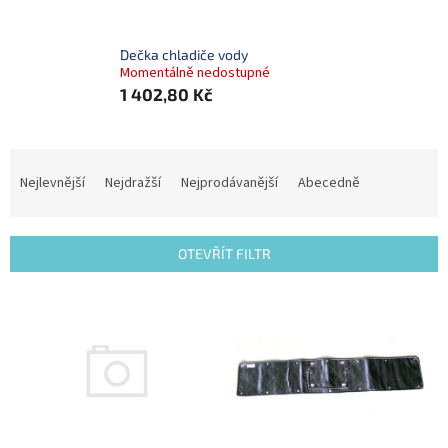
Dečka chladiče vody
Momentálně nedostupné
1 402,80 Kč
Ř
a
Nejlevnější
Nejdražší
Nejprodávanější
Abecedně
z
e
n
OTEVŘÍT FILTR
í
p
V
r
ý
o
p
d
i
u
s
k
p
t
r
ů