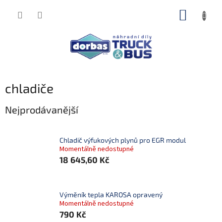
Přejít
NÁKUP
na
obsah
KOŠÍK
chladiče
Nejprodávanější
Chladič výfukových plynů pro EGR modul
Momentálně nedostupné
18 645,60 Kč
Výměník tepla KAROSA opravený
Momentálně nedostupné
790 Kč