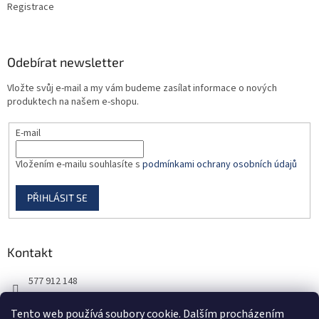
Registrace
v
ý
p
i
Odebírat newsletter
s
u
Vložte svůj e-mail a my vám budeme zasílat informace o nových
produktech na našem e-shopu.
E-mail
Vložením e-mailu souhlasíte s
podmínkami ochrany osobních údajů
PŘIHLÁSIT SE
Kontakt
577 912 148
725 851 576
Tento web používá soubory cookie. Dalším procházením