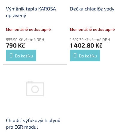
o
d
Výměník tepla KAROSA
Dečka chladiče vody
u
opravený
k
t
Momentálně nedostupné
Momentálně nedostupné
ů
955,90 Kč včetně DPH
1 697,39 Kč včetně DPH
790 Kč
1 402,80 Kč
Do košíku
Do košíku
Chladič výfukových plynů
pro EGR modul