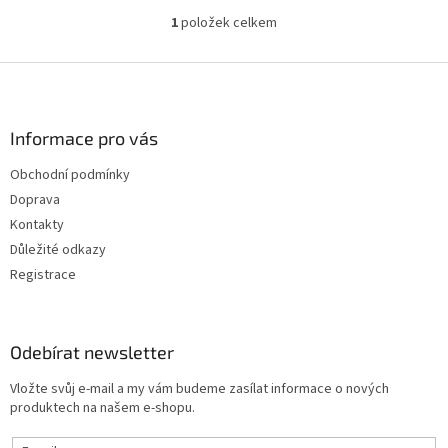
1
položek celkem
O
v
l
Z
á
á
d
p
a
a
Informace pro vás
c
t
í
Obchodní podmínky
í
p
Doprava
r
v
Kontakty
k
Důležité odkazy
y
Registrace
v
ý
p
i
Odebírat newsletter
s
u
Vložte svůj e-mail a my vám budeme zasílat informace o nových
produktech na našem e-shopu.