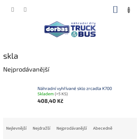
Přejít
NÁKUP
na
obsah
KOŠÍK
skla
Nejprodávanější
Náhradní vyhřívané sklo zrcadla K700
Skladem
(>5 KS)
408,40 Kč
Ř
a
Nejlevnější
Nejdražší
Nejprodávanější
Abecedně
z