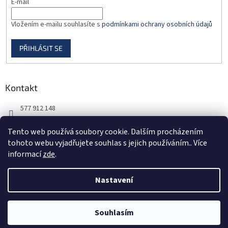
E-mail
Vložením e-mailu souhlasíte s
podmínkami ochrany osobních údajů
PŘIHLÁSIT SE
Kontakt
577 912 148
725 851 576
Tento web používá soubory cookie. Dalším procházením
tohoto webu vyjadřujete souhlas s jejich používáním.. Více
informací
zde
.
Nastavení
Vytvořil Shoptet
Souhlasím
Copyright 2026
DORBAS, s.r.o.
. Všechna práva vyhrazena.