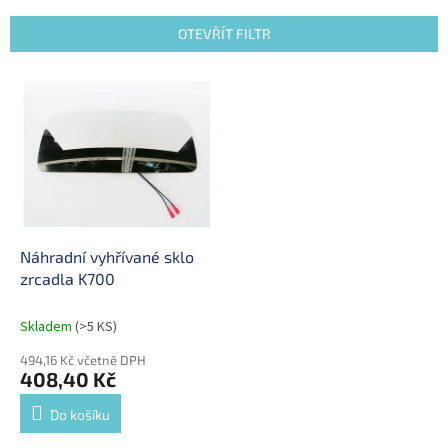
e
n
OTEVŘÍT FILTR
í
p
V
r
ý
o
p
d
i
u
s
k
p
t
r
ů
o
d
Náhradní vyhřívané sklo
u
zrcadla K700
k
t
Skladem
(>5 KS)
ů
494,16 Kč včetně DPH
408,40 Kč
Do košíku