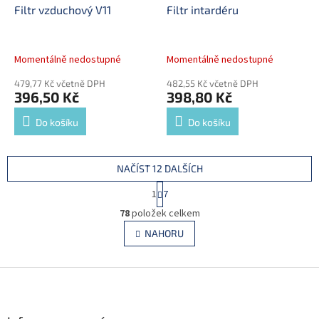
Filtr vzduchový V11
Filtr intardéru
Momentálně nedostupné
Momentálně nedostupné
479,77 Kč včetně DPH
482,55 Kč včetně DPH
396,50 Kč
398,80 Kč
Do košíku
Do košíku
NAČÍST 12 DALŠÍCH
S
1
7
t
O
r
78
položek celkem
v
á
l
NAHORU
n
á
k
d
o
v
Z
a
á
c
á
n
í
p
í
p