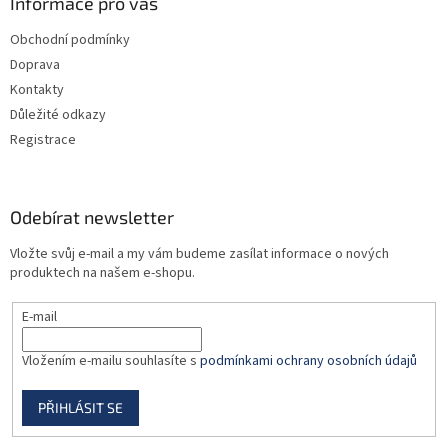
a
Informace pro vás
r
t
v
Obchodní podmínky
í
k
Doprava
y
v
Kontakty
ý
Důležité odkazy
p
Registrace
i
s
u
Odebírat newsletter
Vložte svůj e-mail a my vám budeme zasílat informace o nových
produktech na našem e-shopu.
E-mail
Vložením e-mailu souhlasíte s
podmínkami ochrany osobních údajů
PŘIHLÁSIT SE