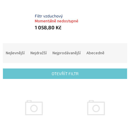
Filtr vzduchový
Momentálně nedostupné
1 058,80 Kč
Ř
a
Nejlevnější
Nejdražší
Nejprodávanější
Abecedně
z
e
n
OTEVŘÍT FILTR
í
p
V
r
ý
o
p
d
i
u
s
k
p
t
r
ů