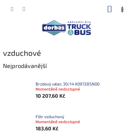
Přejít
NÁKUP
na
obsah
KOŠÍK
vzduchové
Nejprodávanější
Brzdový válec 30/14 K097285N00
Momentálně nedostupné
10 207,60 Kč
Filtr vzduchový
Momentálně nedostupné
183,60 Kč