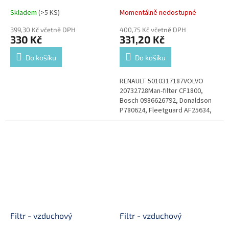
Skladem
(>5 KS)
Momentálně nedostupné
399,30 Kč včetně DPH
400,75 Kč včetně DPH
330 Kč
331,20 Kč
Do košíku
Do košíku
RENAULT 5010317187VOLVO
20732728Man-filter CF1800,
Bosch 0986626792, Donaldson
P780624, Fleetguard AF25634,
Filtron AM471W, Hengst E452LS,
Knecht LXS224, UFI 27.406.00
Filtr - vzduchový
Filtr - vzduchový