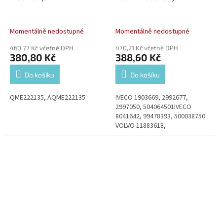
Momentálně nedostupné
Momentálně nedostupné
460,77 Kč včetně DPH
470,21 Kč včetně DPH
380,80 Kč
388,60 Kč
Do košíku
Do košíku
QME222135, AQME222135
IVECO 1903669, 2992677,
2997050, 504064501IVECO
8041642, 99478393, 500038750
VOLVO 11883618,
43904200VOLVO 43931948Man-
filter C17337/2Bosch
1457433332Donaldson...