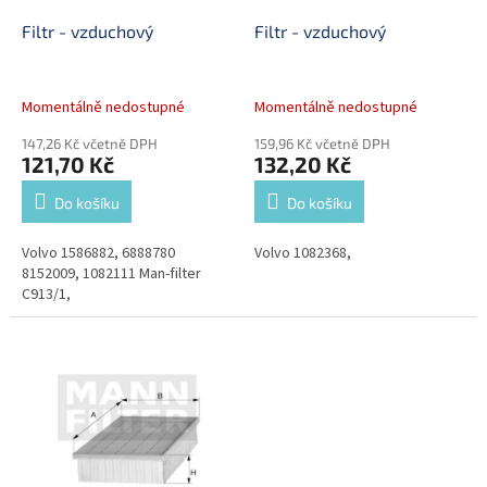
o
d
Filtr - vzduchový
Filtr - vzduchový
u
k
t
Momentálně nedostupné
Momentálně nedostupné
ů
147,26 Kč včetně DPH
159,96 Kč včetně DPH
121,70 Kč
132,20 Kč
Do košíku
Do košíku
Volvo 1586882, 6888780
Volvo 1082368,
8152009, 1082111 Man-filter
C913/1,