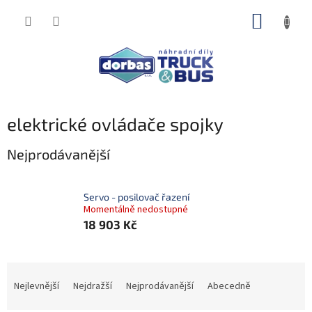
Přejít
NÁKUP
na
obsah
KOŠÍK
elektrické ovládače spojky
Nejprodávanější
Servo - posilovač řazení
Momentálně nedostupné
18 903 Kč
Ř
a
Nejlevnější
Nejdražší
Nejprodávanější
Abecedně
z