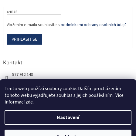
E-mail
Vložením e-mailu souhlasíte s
podmínkami ochrany osobních údajů
PŘIHLÁSIT SE
Kontakt
577 912 148
725 851 576
Tento web používá soubory cookie. Dalším procházením
tohoto webu vyjadřujete souhlas s jejich používáním.. Více
informací
zde
.
Nastavení
Vytvořil Shoptet