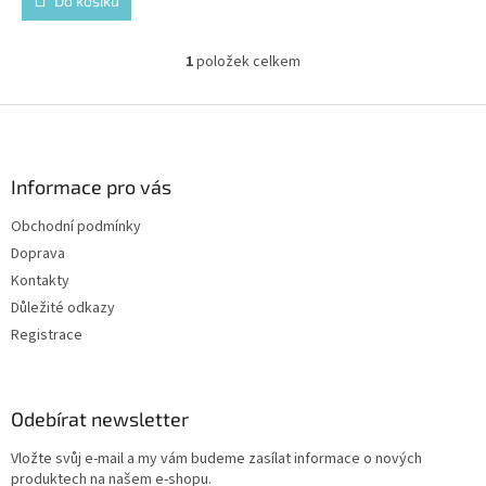
Do košíku
1
položek celkem
O
v
l
Z
á
á
d
p
a
a
Informace pro vás
c
t
í
Obchodní podmínky
í
p
Doprava
r
v
Kontakty
k
Důležité odkazy
y
Registrace
v
ý
p
i
Odebírat newsletter
s
u
Vložte svůj e-mail a my vám budeme zasílat informace o nových
produktech na našem e-shopu.