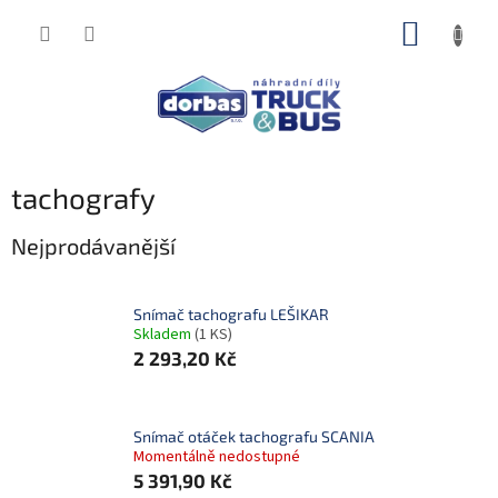
Přejít
NÁKUP
na
obsah
KOŠÍK
tachografy
Nejprodávanější
Snímač tachografu LEŠIKAR
Skladem
(1 KS)
2 293,20 Kč
Snímač otáček tachografu SCANIA
Momentálně nedostupné
5 391,90 Kč