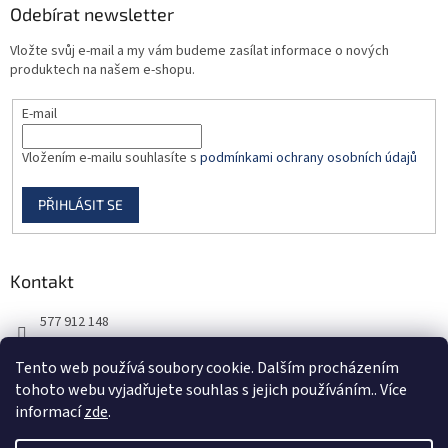
Odebírat newsletter
s
u
Vložte svůj e-mail a my vám budeme zasílat informace o nových
produktech na našem e-shopu.
E-mail
Vložením e-mailu souhlasíte s
podmínkami ochrany osobních údajů
PŘIHLÁSIT SE
Kontakt
577 912 148
725 851 576
Tento web používá soubory cookie. Dalším procházením
tohoto webu vyjadřujete souhlas s jejich používáním.. Více
informací
zde
.