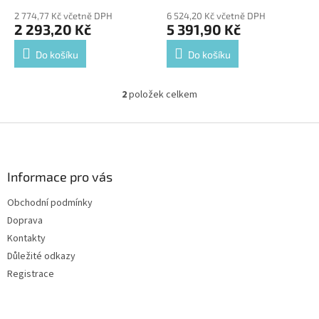
ů
2 774,77 Kč včetně DPH
6 524,20 Kč včetně DPH
2 293,20 Kč
5 391,90 Kč
Do košíku
Do košíku
2
položek celkem
O
v
l
Z
á
á
d
p
a
a
Informace pro vás
c
t
í
Obchodní podmínky
í
p
Doprava
r
v
Kontakty
k
Důležité odkazy
y
Registrace
v
ý
p
i