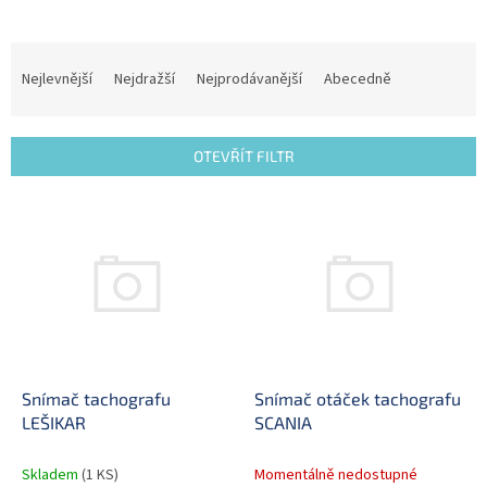
Ř
a
Nejlevnější
Nejdražší
Nejprodávanější
Abecedně
z
e
n
OTEVŘÍT FILTR
í
p
V
r
ý
o
p
d
i
u
s
k
p
t
r
ů
o
d
Snímač tachografu
Snímač otáček tachografu
u
LEŠIKAR
SCANIA
k
t
Skladem
(1 KS)
Momentálně nedostupné