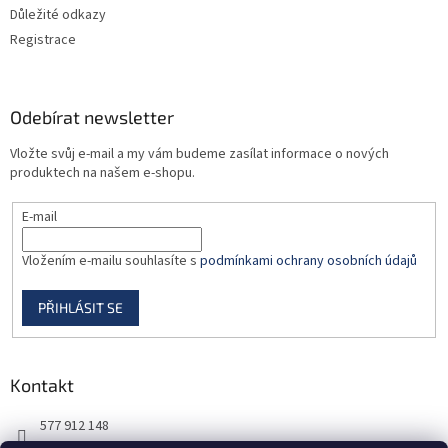
ý
Důležité odkazy
p
Registrace
i
s
u
Odebírat newsletter
Vložte svůj e-mail a my vám budeme zasílat informace o nových
produktech na našem e-shopu.
E-mail
Vložením e-mailu souhlasíte s
podmínkami ochrany osobních údajů
PŘIHLÁSIT SE
Kontakt
577 912 148