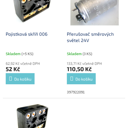
i
u
s
k
p
t
r
ů
o
d
Pojistková skříň 006
Přerušovač směrových
u
světel 24V
k
t
Skladem
(>5 KS)
Skladem
(3 KS)
ů
62,92 Kč včetně DPH
133,71 Kč včetně DPH
52 Kč
110,50 Kč
Do košíku
Do košíku
397922091