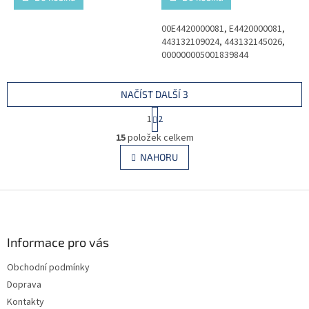
00E4420000081, E4420000081,
443132109024, 443132145026,
000000005001839844
NAČÍST DALŠÍ 3
S
1
2
t
O
r
15
položek celkem
v
á
l
NAHORU
n
á
k
d
o
v
Z
a
á
c
á
n
í
p
í
p
a
Informace pro vás
r
t
v
Obchodní podmínky
í
k
Doprava
y
v
Kontakty