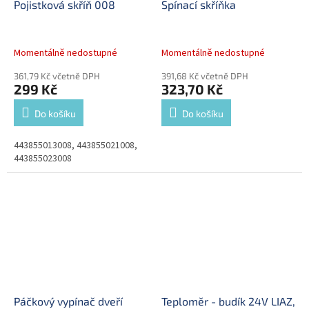
Pojistková skříň 008
Spínací skříňka
Momentálně nedostupné
Momentálně nedostupné
361,79 Kč včetně DPH
391,68 Kč včetně DPH
299 Kč
323,70 Kč
Do košíku
Do košíku
443855013008, 443855021008,
443855023008
Páčkový vypínač dveří
Teploměr - budík 24V LIAZ,