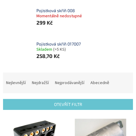
Pojistková skříň 008
Momentálně nedostupné
299 Kč
Pojistková skříň 017007
Skladem
(>5 KS)
258,70 Kč
Ř
a
Nejlevnější
Nejdražší
Nejprodávanější
Abecedně
z
e
n
OTEVŘÍT FILTR
í
p
V
r
ý
o
p
d