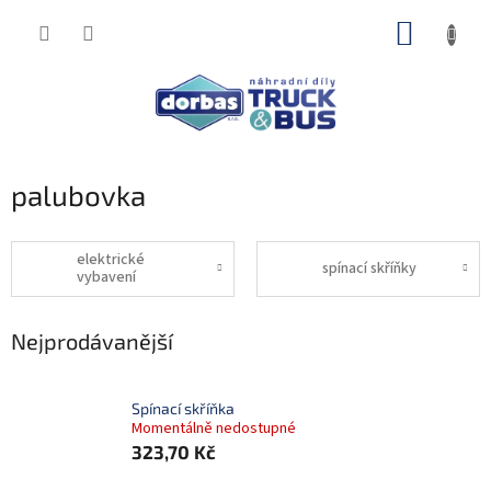
Přejít
NÁKUP
na
obsah
KOŠÍK
palubovka
elektrické
spínací skříňky
vybavení
Nejprodávanější
Spínací skříňka
Momentálně nedostupné
323,70 Kč