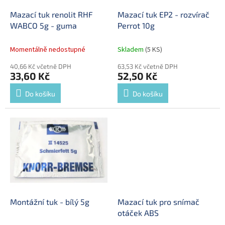
o
d
Mazací tuk EP2 - rozvírač
Mazací tuk renolit RHF
u
Perrot 10g
WABCO 5g - guma
k
t
Skladem
(5 KS)
Momentálně nedostupné
ů
63,53 Kč včetně DPH
40,66 Kč včetně DPH
52,50 Kč
33,60 Kč
Do košíku
Do košíku
Montážní tuk - bílý 5g
Mazací tuk pro snímač
otáček ABS