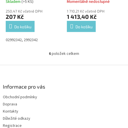
Skladem
(>5 KS)
Momentálně nedostupné
250,47 Kč včetně DPH
1 710,21 Kč včetně DPH
207 Kč
1 413,40 Kč
Do košíku
Do košíku
02992342, 2992342
6
položek celkem
O
v
l
Z
á
á
d
p
a
a
Informace pro vás
c
t
í
Obchodní podmínky
í
p
Doprava
r
v
Kontakty
k
Důležité odkazy
y
Registrace
v