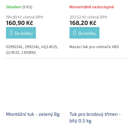
Skladem
(5 KS)
Momentálně nedostupné
194,69 Kč včetně DPH
203,52 Kč včetně DPH
160,90 Kč
168,20 Kč
Do košíku
Do košíku
02992341, 2992341, AQ14525,
Mazací tuk pro snímače ABS
Q14525, 1430862
Montážní tuk - zelený 8g
Tuk pro brzdový třmen -
bílý 0,5 kg