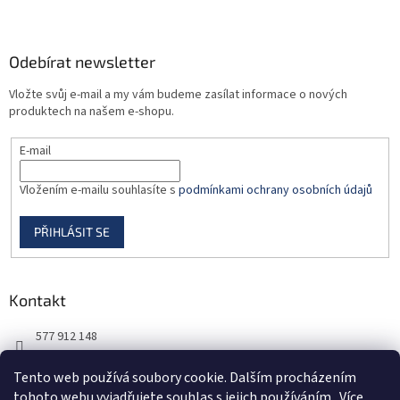
ý
p
i
Odebírat newsletter
s
u
Vložte svůj e-mail a my vám budeme zasílat informace o nových
produktech na našem e-shopu.
E-mail
Vložením e-mailu souhlasíte s
podmínkami ochrany osobních údajů
PŘIHLÁSIT SE
Kontakt
577 912 148
725 851 576
Tento web používá soubory cookie. Dalším procházením
tohoto webu vyjadřujete souhlas s jejich používáním.. Více