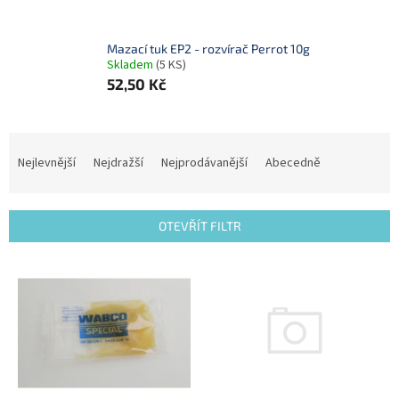
Mazací tuk EP2 - rozvírač Perrot 10g
Skladem
(5 KS)
52,50 Kč
Ř
a
Nejlevnější
Nejdražší
Nejprodávanější
Abecedně
z
e
n
OTEVŘÍT FILTR
í
p
V
r
ý
o
p
d
i
u
s
k
p
t
r
ů