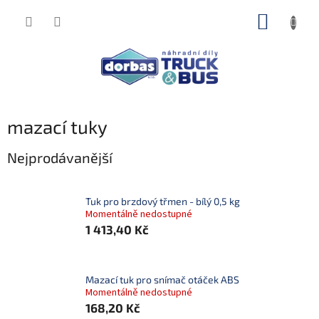
Přejít
NÁKUP
na
obsah
KOŠÍK
mazací tuky
Nejprodávanější
Tuk pro brzdový třmen - bílý 0,5 kg
Momentálně nedostupné
1 413,40 Kč
Mazací tuk pro snímač otáček ABS
Momentálně nedostupné
168,20 Kč