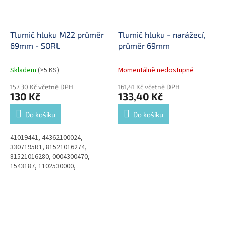
Tlumič hluku M22 průměr
Tlumič hluku - narážecí,
69mm - SORL
průměr 69mm
Skladem
(>5 KS)
Momentálně nedostupné
157,30 Kč včetně DPH
161,41 Kč včetně DPH
130 Kč
133,40 Kč
Do košíku
Do košíku
41019441, 44362100024,
3307195R1, 81521016274,
81521016280, 0004300470,
1543187, 1102530000,
8025000495, 80250008570,
A0004300370, A0004300870,
A0004302370, 3C462L253A1A,...