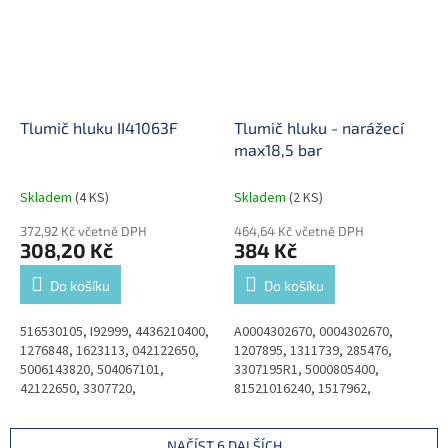
Tlumič hluku II41063F
Tlumič hluku - narážecí
max18,5 bar
Skladem
(4 KS)
Skladem
(2 KS)
372,92 Kč včetně DPH
464,64 Kč včetně DPH
308,20 Kč
384 Kč
Do košíku
Do košíku
516530105, I92999, 4436210400,
A0004302670, 0004302670,
1276848, 1623113, 042122650,
1207895, 1311739, 285476,
5006143820, 504067101,
3307195R1, 5000805400,
42122650, 3307720,
81521016240, 1517962,
81521016141, 81521016241,
9432407015, 1102751130,
81521016246, 81521016264,
A0004302970
81521016266,...
NAČÍST 6 DALŠÍCH