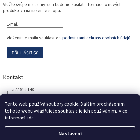
Vložte svůj e-mail a my vám budeme zasílat informace o nových
produktech na našem e-shopu.
E-mail
Vložením e-mailu souhlasíte s
podmínkami ochrany osobních údajů
PŘIHLÁSIT SE
Kontakt
577 912 148
725 851 576
Tento web používá soubory cookie. Dalším procházením
tohoto webu vyjadřujete souhlas s jejich používáním.. Více
informací
zde
.
Nastavení
Vytvořil Shoptet