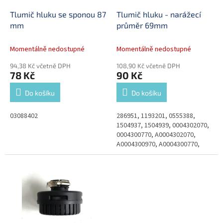
o
d
Tlumič hluku se sponou 87
Tlumič hluku - narážecí
u
mm
průměr 69mm
k
t
Momentálně nedostupné
Momentálně nedostupné
ů
94,38 Kč včetně DPH
108,90 Kč včetně DPH
78 Kč
90 Kč
Do košíku
Do košíku
03088402
286951, 1193201, 0555388,
1504937, 1504939, 0004302070,
0004300770, A0004302070,
A0004300970, A0004300770,
41019442, 5801101683,
4324070700, 42122264,
98404141, 42122650,...