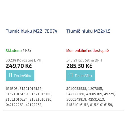
Tlumič hluku M22 I78074
Tlumič hluku M22x1,5
Skladem
(2 KS)
Momentálně nedostupné
302,14 Kč včetně DPH
345,21 Kč včetně DPH
249,70 Kč
285,30 Kč
Do košíku
Do košíku
656303, 81521016152,
5010098988, 1207895,
81521016159, 81521016180,
042122268, 42085309, 49229,
81521016274, 81521016280,
5006143818, 42531613,
042122268, 42122268,
81521016152, 81521016159,
EXACHE385, 1313854, 1196335,
0004300470, 0004302370,
1197476, 11017348, 110247000
4300260, A0004300470,
A0004302370, A1207895,
110247000,...