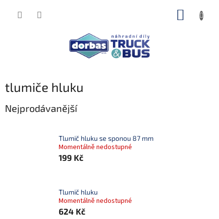
Přejít
NÁKUP
na
obsah
KOŠÍK
tlumiče hluku
Nejprodávanější
Tlumič hluku se sponou 87 mm
Momentálně nedostupné
199 Kč
Tlumič hluku
Momentálně nedostupné
624 Kč