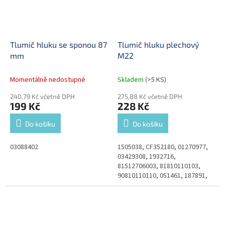
Tlumič hluku se sponou 87
Tlumič hluku plechový
mm
M22
Momentálně nedostupné
Skladem
(>5 KS)
240,79 Kč včetně DPH
275,88 Kč včetně DPH
199 Kč
228 Kč
Do košíku
Do košíku
03088402
1505038, CF352180, 01270977,
03429308, 1932716,
81512706003, 81810110103,
90810110110, 051461, 187891,
77325, 42532238, H03210201,
TSU05501, 0004291995,
A0004291995, 0210244000,...