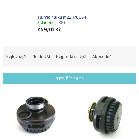
Tlumič hluku M22 I78074
Skladem
(2 KS)
249,70 Kč
Ř
a
Nejlevnější
Nejdražší
Nejprodávanější
Abecedně
z
e
n
OTEVŘÍT FILTR
í
p
V
r
ý
o
p
d
i
u
s
k
p
t
r
ů