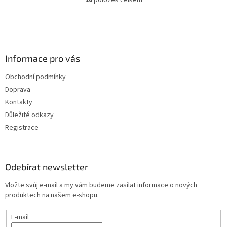
O
v
l
Z
á
á
d
p
a
a
Informace pro vás
c
t
í
Obchodní podmínky
í
p
Doprava
r
v
Kontakty
k
Důležité odkazy
y
Registrace
v
ý
p
i
Odebírat newsletter
s
u
Vložte svůj e-mail a my vám budeme zasílat informace o nových
produktech na našem e-shopu.
E-mail