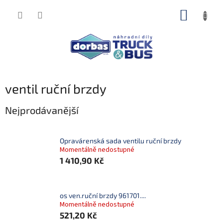
Přejít
NÁKUP
na
obsah
KOŠÍK
ventil ruční brzdy
Nejprodávanější
Opravárenská sada ventilu ruční brzdy
Momentálně nedostupné
1 410,90 Kč
os ven.ruční brzdy 961701....
Momentálně nedostupné
521,20 Kč