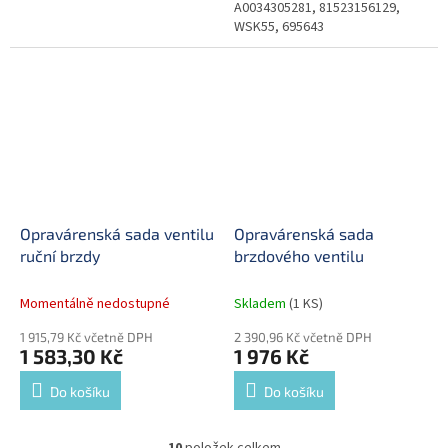
A0034305281, 81523156129,
WSK55, 695643
Opravárenská sada ventilu
Opravárenská sada
ruční brzdy
brzdového ventilu
Momentálně nedostupné
Skladem
(1 KS)
1 915,79 Kč včetně DPH
2 390,96 Kč včetně DPH
1 583,30 Kč
1 976 Kč
Do košíku
Do košíku
10
položek celkem