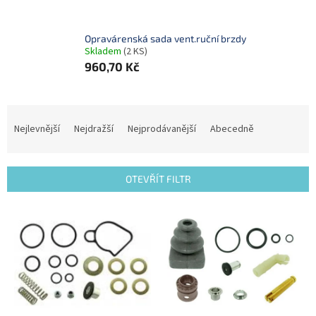
Opravárenská sada vent.ruční brzdy
Skladem
(2 KS)
960,70 Kč
Ř
a
Nejlevnější
Nejdražší
Nejprodávanější
Abecedně
z
e
n
OTEVŘÍT FILTR
í
p
V
r
ý
o
p
d
i
u
s
k
p
t
r
ů