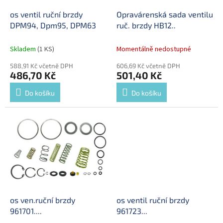
o
d
os ventil ruční brzdy
Opravárenská sada ventilu
u
DPM94, Dpm95, DPM63
ruč. brzdy HB12..
k
t
Skladem
(1 KS)
Momentálně nedostupné
ů
588,91 Kč včetně DPH
606,69 Kč včetně DPH
486,70 Kč
501,40 Kč
Do košíku
Do košíku
os ven.ruční brzdy
os ventil ruční brzdy
961701....
961723...