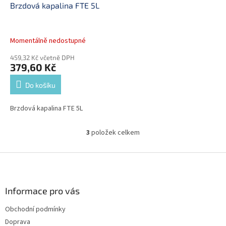
Brzdová kapalina FTE 5L
Momentálně nedostupné
459,32 Kč včetně DPH
379,60 Kč
Do košíku
Brzdová kapalina FTE 5L
3
položek celkem
O
v
l
Z
á
á
d
p
a
a
Informace pro vás
c
t
í
Obchodní podmínky
í
p
Doprava
r