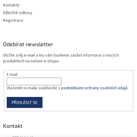
v
Kontakty
k
Důležité odkazy
y
Registrace
v
ý
p
i
Odebírat newsletter
s
u
Vložte svůj e-mail a my vám budeme zasílat informace o nových
produktech na našem e-shopu.
E-mail
Vložením e-mailu souhlasíte s
podmínkami ochrany osobních údajů
PŘIHLÁSIT SE
Kontakt