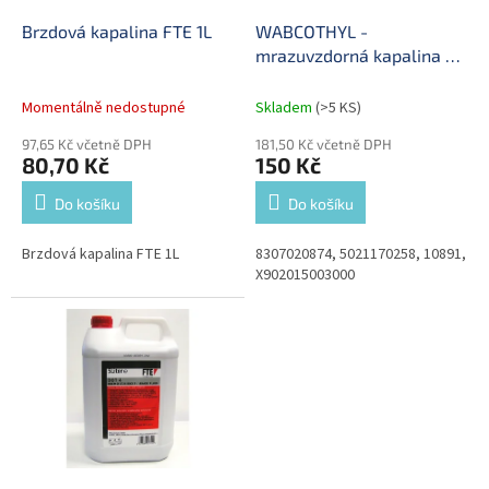
o
d
Brzdová kapalina FTE 1L
WABCOTHYL -
u
mrazuvzdorná kapalina -
k
1l
t
Momentálně nedostupné
Skladem
(>5 KS)
ů
97,65 Kč včetně DPH
181,50 Kč včetně DPH
80,70 Kč
150 Kč
Do košíku
Do košíku
Brzdová kapalina FTE 1L
8307020874, 5021170258, 10891,
X902015003000