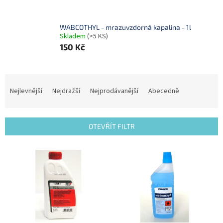
WABCOTHYL - mrazuvzdorná kapalina - 1l
Skladem
(>5 KS)
150 Kč
Ř
a
Nejlevnější
Nejdražší
Nejprodávanější
Abecedně
z
e
n
OTEVŘÍT FILTR
í
p
V
r
ý
o
p
d
i
u
s
k
p
t
r
ů