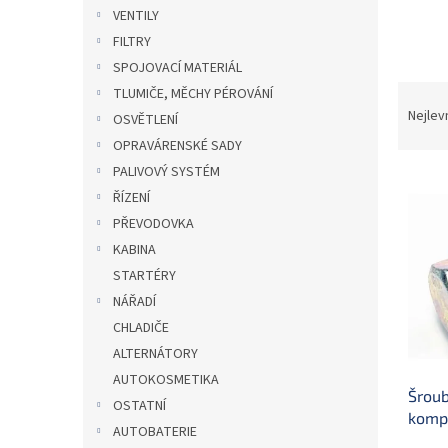
n
VENTILY
e
FILTRY
l
SPOJOVACÍ MATERIÁL
Ř
TLUMIČE, MĚCHY PÉROVÁNÍ
a
Nejlev
OSVĚTLENÍ
z
OPRAVÁRENSKÉ SADY
e
PALIVOVÝ SYSTÉM
V
n
ŘÍZENÍ
ý
í
p
p
PŘEVODOVKA
i
r
KABINA
s
o
STARTÉRY
p
d
NÁŘADÍ
r
u
CHLADIČE
o
k
d
ALTERNÁTORY
t
u
ů
AUTOKOSMETIKA
Šroub
k
OSTATNÍ
komp
t
AUTOBATERIE
ů