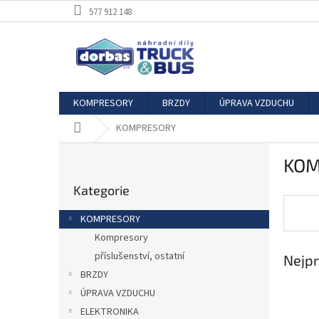
Přejít
577 912 148
na
obsah
KOMPRESORY
BRZDY
ÚPRAVA VZDUCHU
Domů
KOMPRESORY
P
KOM
o
Přeskočit
s
Kategorie
kategorie
t
r
KOMPRESORY
a
Kompresory
n
příslušenství, ostatní
Nejpr
n
í
BRZDY
p
ÚPRAVA VZDUCHU
a
ELEKTRONIKA