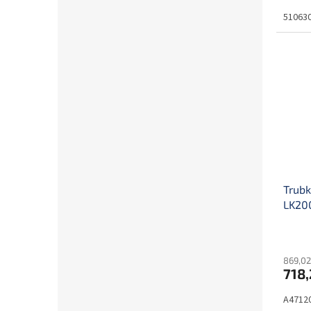
51063
Trubk
LK20
869,02
718,
A4712