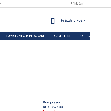
DKAZY
REGISTRACE
Přihlášení
NÁKUPNÍ
Prázdný košík
KOŠÍK
TLUMIČE, MĚCHY PÉROVÁNÍ
OSVĚTLENÍ
OPRAVÁRENSKÉ SAD
Kompresor
K031852X00