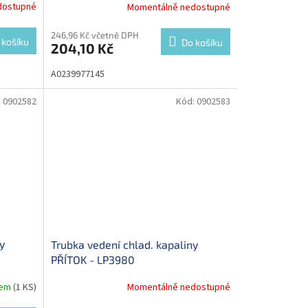
dostupné
Momentálně nedostupné
246,96 Kč včetně DPH
 košíku
Do košíku
204,10 Kč
A0239977145
:
0902582
Kód:
0902583
y
Trubka vedení chlad. kapaliny
PŘÍTOK - LP3980
dem
(1 KS)
Momentálně nedostupné