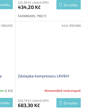
525,38 Kč včetně DPH
 košíku
Do košíku
434,20 Kč
5430060289, 79017C
:
0902585
Kód:
0902666
y
Záslepka kompresoru LK4941
dem
(1 KS)
Momentálně nedostupné
826,79 Kč včetně DPH
 košíku
Do košíku
683,30 Kč