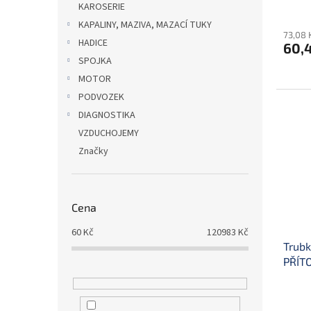
KAROSERIE
KAPALINY, MAZIVA, MAZACÍ TUKY
73,08 
HADICE
60,
SPOJKA
MOTOR
PODVOZEK
DIAGNOSTIKA
VZDUCHOJEMY
Značky
Cena
60
Kč
120983
Kč
Trubk
PŘÍTO