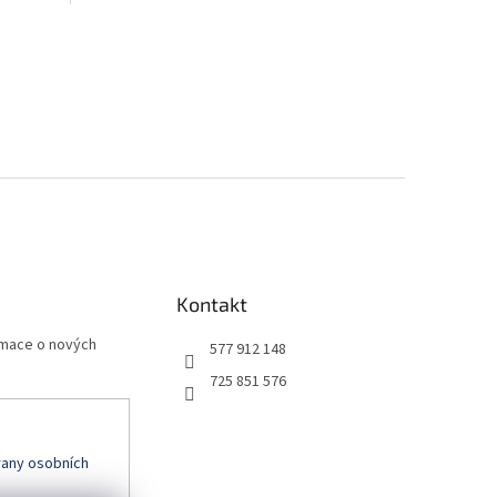
Kontakt
rmace o nových
577 912 148
725 851 576
any osobních