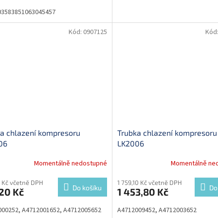
03583851063045457
Kód:
0907125
Kód
a chlazení kompresoru
Trubka chlazení kompresoru
06
LK2006
Momentálně nedostupné
Momentálně ne
 Kč včetně DPH
1 759,10 Kč včetně DPH
Do košíku
Do
20 Kč
1 453,80 Kč
000252, A4712001652, A4712005652
A4712009452, A4712003652