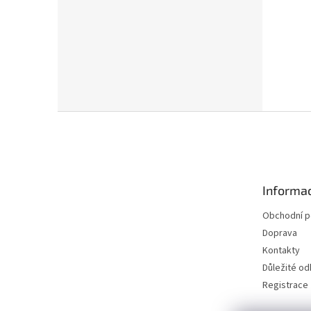
Z
á
p
a
t
Informac
í
Obchodní 
Doprava
Kontakty
Důležité o
Registrace