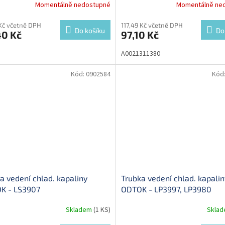
Momentálně nedostupné
Momentálně ne
Kč včetně DPH
117,49 Kč včetně DPH
Do košíku
Do
40 Kč
97,10 Kč
A0021311380
Kód:
0902584
Kód
a vedení chlad. kapaliny
Trubka vedení chlad. kapalin
K - LS3907
ODTOK - LP3997, LP3980
Skladem
(1 KS)
Skla