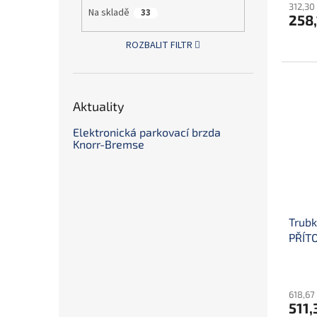
312,30
Na skladě
33
258,
ROZBALIT FILTR
Aktuality
Elektronická parkovací brzda
Knorr-Bremse
Trubk
PŘÍTO
618,67
511,