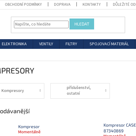
OBCHODNÍ PODMÍNKY
DOPRAVA
KONTAKTY
DŮLEŽITÉ O
HLEDAT
ELEKTRONIKA
VENTILY
FILTRY
SPOJOVACÍ MATERIÁL
PRESORY
příslušenství,
Kompresory
ostatní
odávanější
Kompresor CASE
Kompresor
87340869
Momentálně