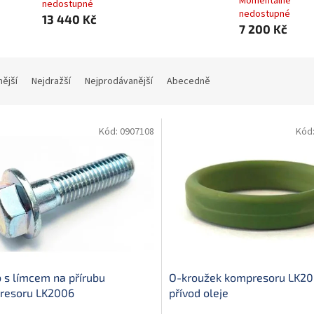
Momentálně
nedostupné
nedostupné
13 440 Kč
7 200 Kč
nější
Nejdražší
Nejprodávanější
Abecedně
Kód:
0907108
Kód
 s límcem na přírubu
O-kroužek kompresoru LK20
resoru LK2006
přívod oleje