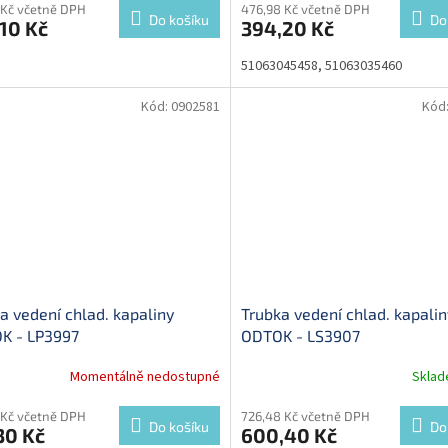
 Kč včetně DPH
476,98 Kč včetně DPH
Do košíku
Do
10 Kč
394,20 Kč
51063045458, 51063035460
Kód:
0902581
Kód
a vedení chlad. kapaliny
Trubka vedení chlad. kapalin
K - LP3997
ODTOK - LS3907
Momentálně nedostupné
Skla
 Kč včetně DPH
726,48 Kč včetně DPH
Do košíku
Do
30 Kč
600,40 Kč