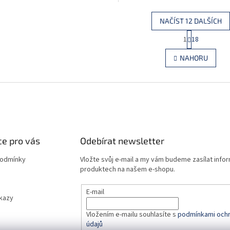
NAČÍST 12 DALŠÍCH
S
1
18
O
t
r
v
NAHORU
á
l
n
á
k
d
o
a
v
c
á
í
n
p
í
r
e pro vás
Odebírat newsletter
v
k
podmínky
Vložte svůj e-mail a my vám budeme zasílat info
y
produktech na našem e-shopu.
v
ý
p
E-mail
dkazy
i
s
Vložením e-mailu souhlasíte s
podmínkami ochr
u
údajů