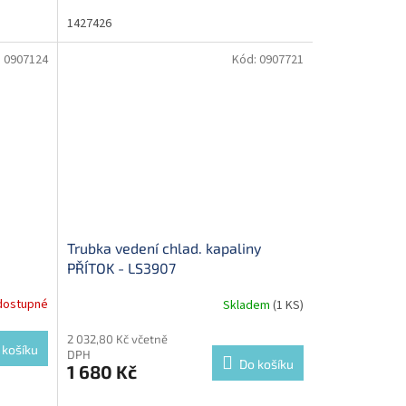
1427426
:
0907124
Kód:
0907721
Trubka vedení chlad. kapaliny
PŘÍTOK - LS3907
dostupné
Skladem
(1 KS)
2 032,80 Kč včetně
 košíku
DPH
Do košíku
1 680 Kč