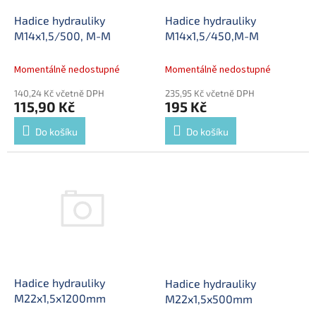
o
d
Hadice hydrauliky
Hadice hydrauliky
u
M14x1,5/500, M-M
M14x1,5/450,M-M
k
t
Momentálně nedostupné
Momentálně nedostupné
ů
140,24 Kč včetně DPH
235,95 Kč včetně DPH
115,90 Kč
195 Kč
Do košíku
Do košíku
Hadice hydrauliky
Hadice hydrauliky
M22x1,5x1200mm
M22x1,5x500mm