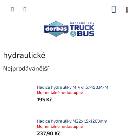
Přejít
NÁKUP
na
obsah
KOŠÍK
hydraulické
Nejprodávanější
Hadice hydrauliky M14x1,5/450,M-M
Momentálně nedostupné
195 Kč
Hadice hydrauliky M22x1,5x1200mm
Momentálně nedostupné
237,90 Kč