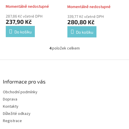
Momentálně nedostupné
Momentálně nedostupné
287,86 Kč včetně DPH
339,77 Kč včetně DPH
237,90 Kč
280,80 Kč
Do košíku
Do košíku
4
položek celkem
O
v
l
Z
á
á
d
p
a
a
Informace pro vás
c
t
í
Obchodní podmínky
í
p
Doprava
r
v
Kontakty
k
Důležité odkazy
y
Registrace
v
ý