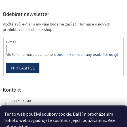
p
i
Odebírat newsletter
s
u
Vložte svůj e-mail a my vám budeme zasílat informace o nových
produktech na našem e-shopu.
E-mail
Vložením e-mailu souhlasíte s
podmínkami ochrany osobních údajů
PŘIHLÁSIT SE
Kontakt
577 912 148
725 851 576
Tento web používá soubory cookie. Dalším procházením
tohoto webu vyjadřujete souhlas s jejich používáním.. Více
informací
zde
.