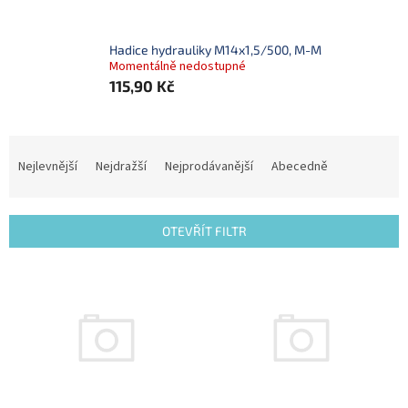
Hadice hydrauliky M14x1,5/500, M-M
Momentálně nedostupné
115,90 Kč
Ř
a
Nejlevnější
Nejdražší
Nejprodávanější
Abecedně
z
e
n
OTEVŘÍT FILTR
í
p
V
r
ý
o
p
d
i
u
s
k
p
t
r
ů