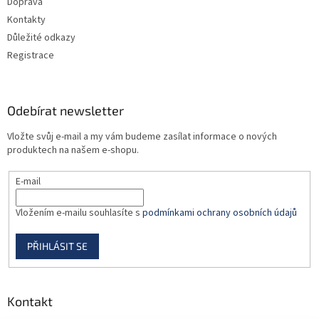
Doprava
y
v
Kontakty
ý
Důležité odkazy
p
Registrace
i
s
u
Odebírat newsletter
Vložte svůj e-mail a my vám budeme zasílat informace o nových
produktech na našem e-shopu.
E-mail
Vložením e-mailu souhlasíte s
podmínkami ochrany osobních údajů
PŘIHLÁSIT SE
Kontakt