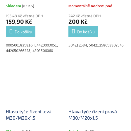
Skladem
(>5 KS)
Momentálně nedostupné
193,48 Kč včetně DPH
242 Kč včetně DPH
159,90 Kč
200 Kč
Do košíku
Do košíku
0005001839816, E4429003051,
504212584, 50421258693807545
442050266225, 4303506060
Hlava tyče řízení levá
Hlava tyče řízení pravá
M30/M20x1,5
M30/M20x1,5