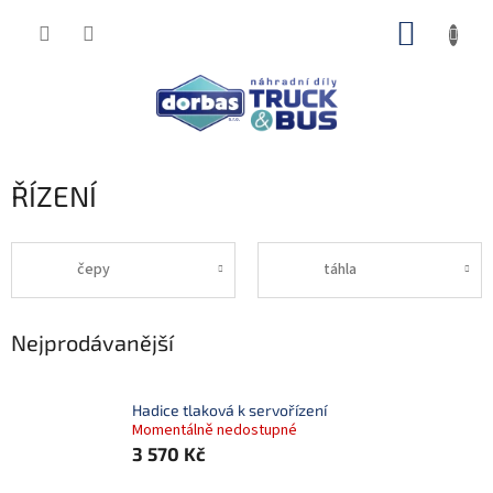
Přejít
NÁKUP
na
obsah
KOŠÍK
ŘÍZENÍ
čepy
táhla
Nejprodávanější
Hadice tlaková k servořízení
Momentálně nedostupné
3 570 Kč