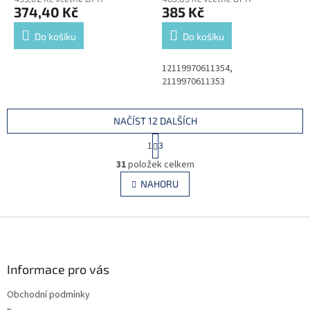
374,40 Kč
385 Kč
Do košíku
Do košíku
12119970611354,
2119970611353
NAČÍST 12 DALŠÍCH
S
1
3
t
O
r
31
položek celkem
v
á
l
NAHORU
n
á
k
d
o
v
Z
a
á
c
á
n
í
p
í
p
a
Informace pro vás
r
t
v
Obchodní podmínky
í
k