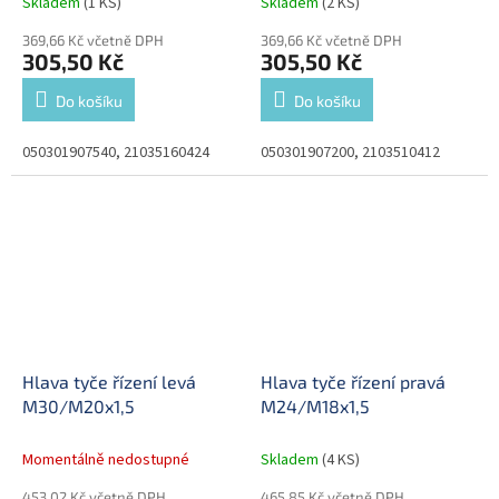
Skladem
(1 KS)
Skladem
(2 KS)
369,66 Kč včetně DPH
369,66 Kč včetně DPH
305,50 Kč
305,50 Kč
Do košíku
Do košíku
050301907540, 21035160424
050301907200, 2103510412
Hlava tyče řízení levá
Hlava tyče řízení pravá
M30/M20x1,5
M24/M18x1,5
Momentálně nedostupné
Skladem
(4 KS)
453,02 Kč včetně DPH
465,85 Kč včetně DPH