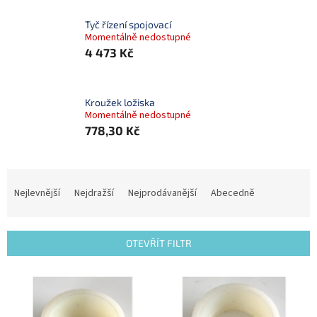
Tyč řízení spojovací
Momentálně nedostupné
4 473 Kč
Kroužek ložiska
Momentálně nedostupné
778,30 Kč
Ř
a
Nejlevnější
Nejdražší
Nejprodávanější
Abecedně
z
e
n
OTEVŘÍT FILTR
í
p
V
r
ý
o
p
d