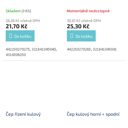
Skladem
(3 KS)
Momentálně nedostupné
26,26 Kč včetně DPH
30,61 Kč včetně DPH
21,70 Kč
25,30 Kč
Do košíku
Do košíku
442250270275, 321841045040,
442250270265, 321841045041
4316506250
Čep řízení kulový
Čep kulový horní + spodní