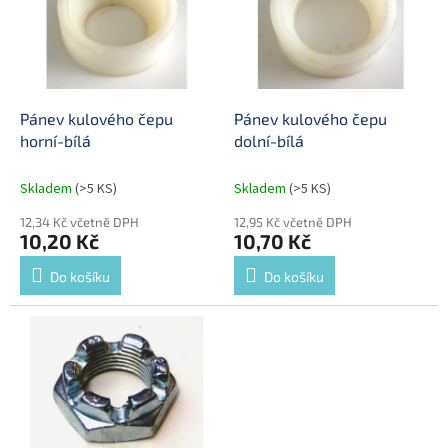
i
u
s
k
p
t
r
ů
o
d
Pánev kulového čepu
Pánev kulového čepu
u
horní-bílá
dolní-bílá
k
t
Skladem
(>5 KS)
Skladem
(>5 KS)
ů
12,34 Kč včetně DPH
12,95 Kč včetně DPH
10,20 Kč
10,70 Kč
Do košíku
Do košíku