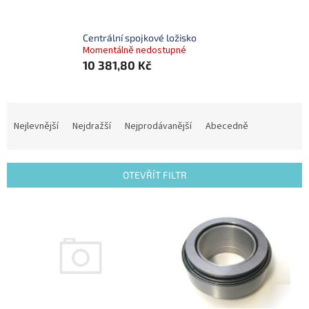
Centrální spojkové ložisko
Momentálně nedostupné
10 381,80 Kč
Ř
a
Nejlevnější
Nejdražší
Nejprodávanější
Abecedně
z
e
n
OTEVŘÍT FILTR
í
p
V
r
ý
o
p
d
i
u
s
k
p
t
r
ů