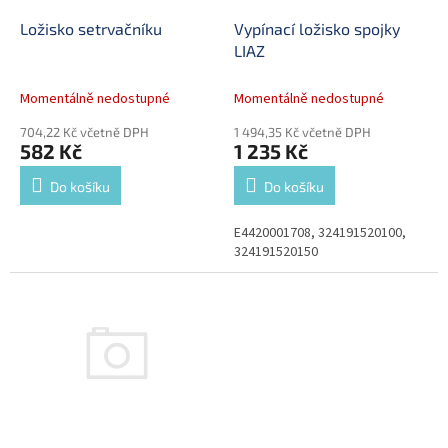
o
d
Ložisko setrvačníku
Vypínací ložisko spojky
u
LIAZ
k
t
Momentálně nedostupné
Momentálně nedostupné
ů
704,22 Kč včetně DPH
1 494,35 Kč včetně DPH
582 Kč
1 235 Kč
Do košíku
Do košíku
E4420001708, 324191520100,
324191520150