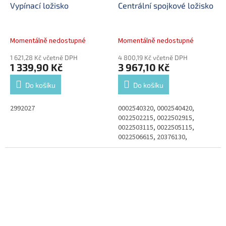
Vypínací ložisko
Centrální spojkové ložisko
Momentálně nedostupné
Momentálně nedostupné
1 621,28 Kč včetně DPH
4 800,19 Kč včetně DPH
1 339,90 Kč
3 967,10 Kč
Do košíku
Do košíku
2992027
0002540320, 0002540420,
0022502215, 0022502915,
0022503115, 0022505115,
0022506615, 20376130,
39528765, 3953503, 3952876,
81305500105, 81307166101,
81305500091