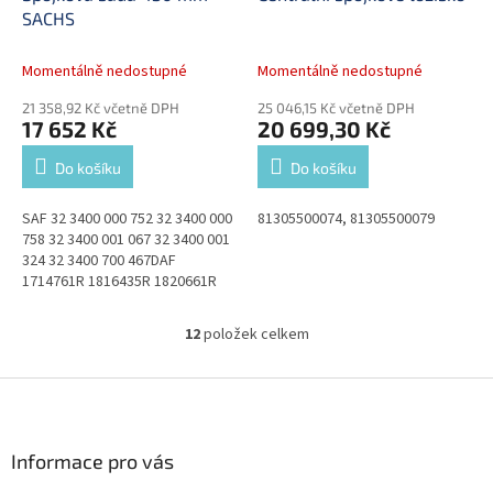
SACHS
Momentálně nedostupné
Momentálně nedostupné
21 358,92 Kč včetně DPH
25 046,15 Kč včetně DPH
17 652 Kč
20 699,30 Kč
Do košíku
Do košíku
SAF 32 3400 000 752 32 3400 000
81305500074, 81305500079
758 32 3400 001 067 32 3400 001
324 32 3400 700 467DAF
1714761R 1816435R 1820661R
1935396 1935396R
12
položek celkem
O
v
l
Z
á
á
d
p
a
a
Informace pro vás
c
t
í