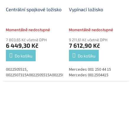
Centrální spojkové ložisko
Vypínací ložisko
Momentálně nedostupné
Momentálně nedostupné
7 803,65 Kč včetně DPH
9 211,61 Kč včetně DPH
6 449,30 Kč
7 612,90 Kč
Do košíku
Do košíku
0022505515,
Mercedes 001 250 44 15
0022507315A0022505515A0022507315
Mercedes 0012504415