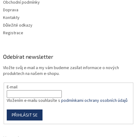
Obchodní podmínky
í
p
Doprava
r
v
Kontakty
k
Důležité odkazy
y
Registrace
v
ý
p
i
Odebírat newsletter
s
u
Vložte svůj e-mail a my vám budeme zasílat informace o nových
produktech na našem e-shopu.
E-mail
Vložením e-mailu souhlasíte s
podmínkami ochrany osobních údajů
PŘIHLÁSIT SE