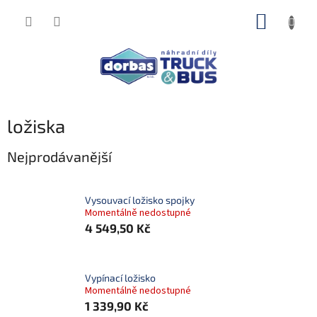
Přejít
NÁKUP
na
obsah
KOŠÍK
ložiska
Nejprodávanější
Vysouvací ložisko spojky
Momentálně nedostupné
4 549,50 Kč
Vypínací ložisko
Momentálně nedostupné
1 339,90 Kč