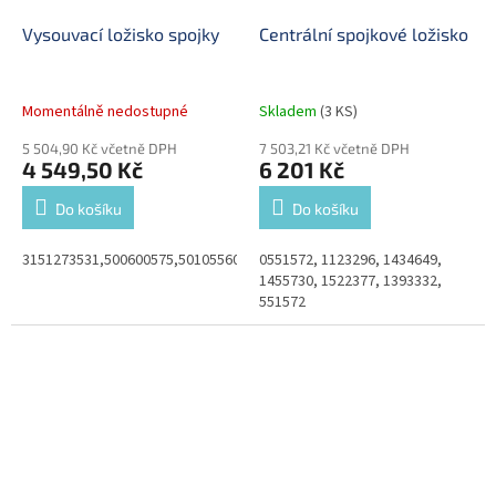
Vysouvací ložisko spojky
Centrální spojkové ložisko
Momentálně nedostupné
Skladem
(3 KS)
5 504,90 Kč včetně DPH
7 503,21 Kč včetně DPH
4 549,50 Kč
6 201 Kč
Do košíku
Do košíku
3151273531,500600575,5010556025
0551572, 1123296, 1434649,
1455730, 1522377, 1393332,
551572