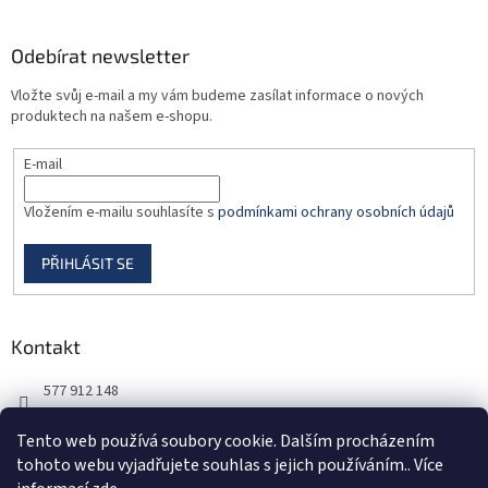
p
i
Odebírat newsletter
s
u
Vložte svůj e-mail a my vám budeme zasílat informace o nových
produktech na našem e-shopu.
E-mail
Vložením e-mailu souhlasíte s
podmínkami ochrany osobních údajů
PŘIHLÁSIT SE
Kontakt
577 912 148
725 851 576
Tento web používá soubory cookie. Dalším procházením
tohoto webu vyjadřujete souhlas s jejich používáním.. Více