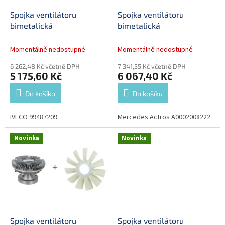
o
d
Spojka ventilátoru
Spojka ventilátoru
u
bimetalická
bimetalická
k
t
Momentálně nedostupné
Momentálně nedostupné
ů
6 262,48 Kč včetně DPH
7 341,55 Kč včetně DPH
5 175,60 Kč
6 067,40 Kč
Do košíku
Do košíku
IVECO 99487209
Mercedes Actros A0002008222
Novinka
Novinka
Spojka ventilátoru
Spojka ventilátoru