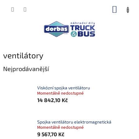
Přejít
NÁKUP
na
obsah
KOŠÍK
ventilátory
Nejprodávanější
Viskózní spojka ventilátoru
Momentálně nedostupné
14 842,10 Kč
Spojka ventilátoru elektromagnetická
Momentálně nedostupné
9 567,70 Kč