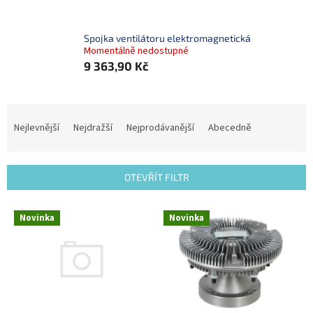
Spojka ventilátoru elektromagnetická
Momentálně nedostupné
9 363,90 Kč
Ř
a
Nejlevnější
Nejdražší
Nejprodávanější
Abecedně
z
e
n
OTEVŘÍT FILTR
í
p
V
r
Novinka
Novinka
ý
o
p
d
i
u
s
k
p
t
r
ů