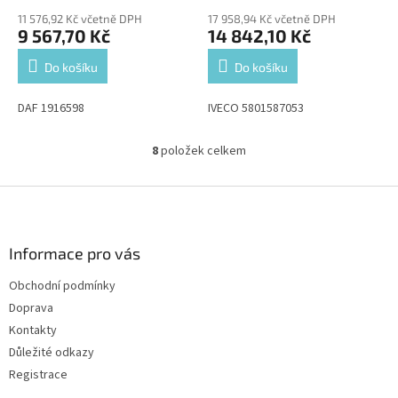
11 576,92 Kč včetně DPH
17 958,94 Kč včetně DPH
9 567,70 Kč
14 842,10 Kč
Do košíku
Do košíku
DAF 1916598
IVECO 5801587053
8
položek celkem
O
v
l
Z
á
á
d
p
a
a
Informace pro vás
c
t
í
Obchodní podmínky
í
p
Doprava
r
v
Kontakty
k
Důležité odkazy
y
Registrace
v
ý