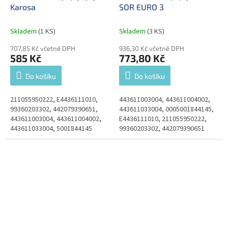
Karosa
SOR EURO 3
Skladem
(1 KS)
Skladem
(3 KS)
707,85 Kč včetně DPH
936,30 Kč včetně DPH
585 Kč
773,80 Kč
Do košíku
Do košíku
211055950222, E4436111010,
443611003004, 443611004002,
99360203302, 442079390651,
443611033004, 0005001844145,
443611003004, 443611004002,
E4436111010, 211055950222,
443611033004, 5001844145
99360203302, 442079390651