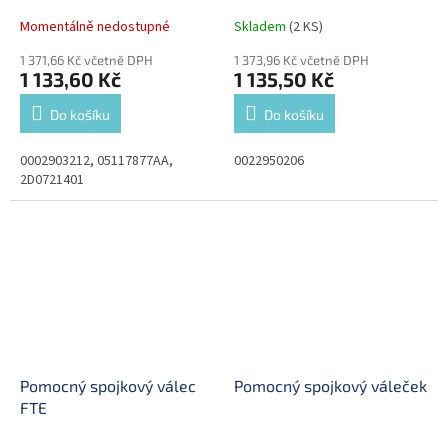
Momentálně nedostupné
Skladem
(2 KS)
1 371,66 Kč včetně DPH
1 373,96 Kč včetně DPH
1 133,60 Kč
1 135,50 Kč
Do košíku
Do košíku
0002903212, 05117877AA,
0022950206
2D0721401
Pomocný spojkový válec
Pomocný spojkový váleček
FTE