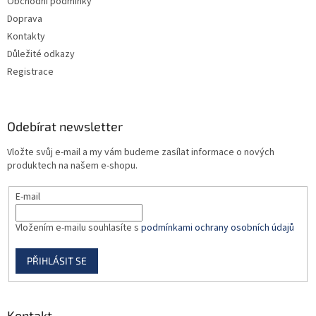
Obchodní podmínky
í
k
Doprava
y
v
Kontakty
ý
Důležité odkazy
p
Registrace
i
s
u
Odebírat newsletter
Vložte svůj e-mail a my vám budeme zasílat informace o nových
produktech na našem e-shopu.
E-mail
Vložením e-mailu souhlasíte s
podmínkami ochrany osobních údajů
PŘIHLÁSIT SE
Kontakt