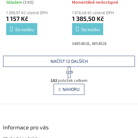
Skladem
(3 KS)
Momentálně nedostupné
1 399,97 Kč včetně DPH
1 676,46 Kč včetně DPH
1 157 Kč
1 385,50 Kč
Do košíku
Do košíku
04854828, 4854828
NAČÍST 12 DALŠÍCH
S
1
9
t
O
r
102
položek celkem
v
á
l
NAHORU
n
á
k
d
o
v
Z
a
á
c
á
n
í
p
í
p
a
Informace pro vás
r
t
v