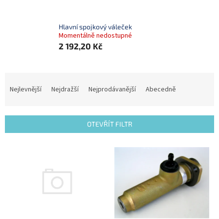
Hlavní spojkový váleček
Momentálně nedostupné
2 192,20 Kč
Ř
a
Nejlevnější
Nejdražší
Nejprodávanější
Abecedně
z
e
n
OTEVŘÍT FILTR
í
p
V
r
ý
o
p
d
i
u
s
k
p
t
r
ů