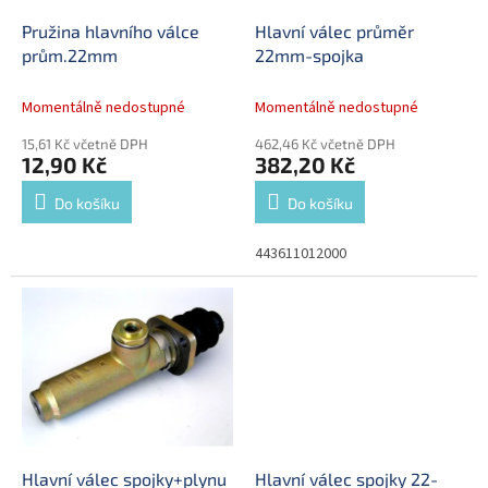
o
d
Pružina hlavního válce
Hlavní válec průměr
u
prům.22mm
22mm-spojka
k
t
Momentálně nedostupné
Momentálně nedostupné
ů
15,61 Kč včetně DPH
462,46 Kč včetně DPH
12,90 Kč
382,20 Kč
Do košíku
Do košíku
443611012000
Hlavní válec spojky+plynu
Hlavní válec spojky 22-