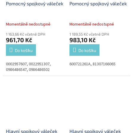
Pomocný spojkový váleček
Pomocný spojkový váleček
Momentálně nedostupné
Momentálně nedostupné
1 163,66 Kč včetně DPH
1 189,55 Kč včetně DPH
961,70 Kč
983,10 Kč
Do košíku
Do košíku
0002957607, 0022951307,
600721261A, 81307166065
0986486547, 0986486502
Hlavní spojkový váleček
Hlavní spojkový váleček