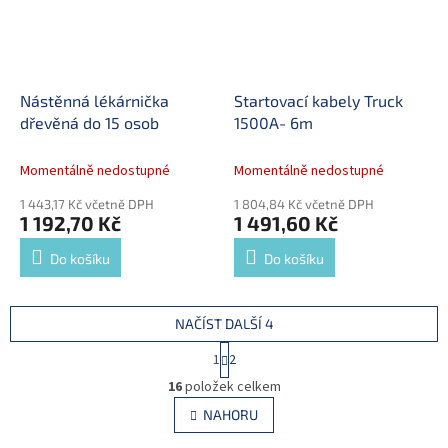
Nástěnná lékárnička
Startovací kabely Truck
dřevěná do 15 osob
1500A- 6m
Momentálně nedostupné
Momentálně nedostupné
1 443,17 Kč včetně DPH
1 804,84 Kč včetně DPH
1 192,70 Kč
1 491,60 Kč
Do košíku
Do košíku
NAČÍST DALŠÍ 4
S
1
2
t
O
r
16
položek celkem
v
á
l
NAHORU
n
á
k