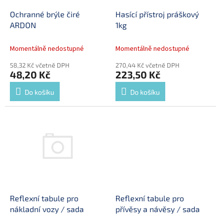
o
d
Ochranné brýle čiré
Hasící přístroj práškový
u
ARDON
1kg
k
t
Momentálně nedostupné
Momentálně nedostupné
ů
58,32 Kč včetně DPH
270,44 Kč včetně DPH
48,20 Kč
223,50 Kč
Do košíku
Do košíku
Reflexní tabule pro
Reflexní tabule pro
nákladní vozy / sada
přívěsy a návěsy / sada