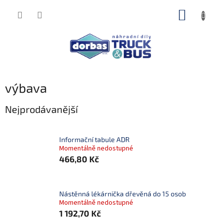
Přejít
NÁKUP
na
obsah
KOŠÍK
výbava
Nejprodávanější
Informační tabule ADR
Momentálně nedostupné
466,80 Kč
Nástěnná lékárnička dřevěná do 15 osob
Momentálně nedostupné
1 192,70 Kč