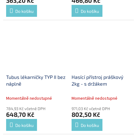
363,20 Kč
466,80 Kč
Do košíku
Do košíku
Tubus lékarničky TYP II bez
Hasící přístroj práškový
náplně
2kg - s držákem
Momentálně nedostupné
Momentálně nedostupné
784,93 Kč včetně DPH
971,03 Kč včetně DPH
648,70 Kč
802,50 Kč
Do košíku
Do košíku