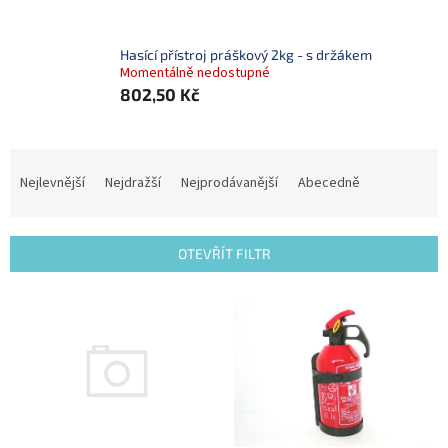
Hasící přístroj práškový 2kg - s držákem
Momentálně nedostupné
802,50 Kč
Ř
a
Nejlevnější
Nejdražší
Nejprodávanější
Abecedně
z
e
n
OTEVŘÍT FILTR
í
p
V
r
ý
o
p
d
i
u
s
k
p
t
r
ů