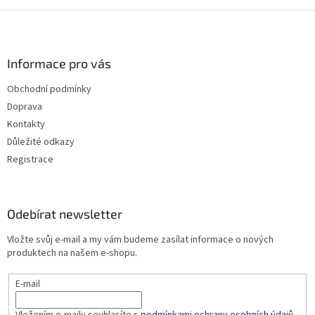
d
o
v
Z
a
á
c
á
n
í
p
í
p
a
Informace pro vás
r
t
v
Obchodní podmínky
í
k
Doprava
y
v
Kontakty
ý
Důležité odkazy
p
Registrace
i
s
u
Odebírat newsletter
Vložte svůj e-mail a my vám budeme zasílat informace o nových
produktech na našem e-shopu.
E-mail