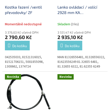
o
d
Kostka řazení /ventil
Lanko ovládací / volící
u
převodovky/ ZF
2928 mm KA
k
23197603252AM
t
Momentálně nedostupné
Skladem
(3 ks)
ů
3 376,63 Kč včetně DPH
3 551,47 Kč včetně DPH
2 790,60 Kč
2 935,10 Kč
Do košíku
Do košíku
042535033, 81521316015,
MAN 81326556481, 81326556322,
81521706151, 5001855098,
81623556249 81.32655 6481,
1300662, 1374724
81.32655 6322, 81.62355 6249
Novinka
Novinka