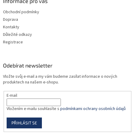
a
Informace pro vás
r
t
v
Obchodní podmínky
í
k
Doprava
y
v
Kontakty
ý
Důležité odkazy
p
Registrace
i
s
u
Odebírat newsletter
Vložte svůj e-mail a my vám budeme zasílat informace o nových
produktech na našem e-shopu.
E-mail
Vložením e-mailu souhlasíte s
podmínkami ochrany osobních údajů
PŘIHLÁSIT SE