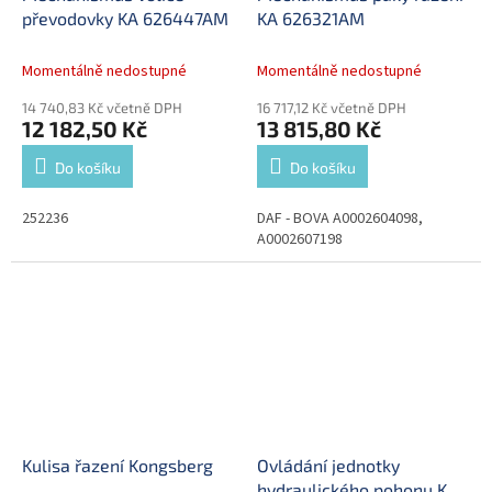
převodovky KA 626447AM
KA 626321AM
Momentálně nedostupné
Momentálně nedostupné
14 740,83 Kč včetně DPH
16 717,12 Kč včetně DPH
12 182,50 Kč
13 815,80 Kč
Do košíku
Do košíku
252236
DAF - BOVA A0002604098,
A0002607198
Kulisa řazení Kongsberg
Ovládání jednotky
hydraulického pohonu KA