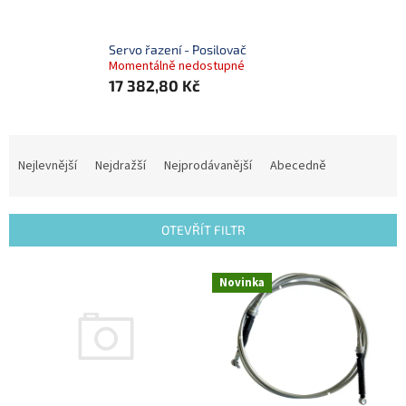
Servo řazení - Posilovač
Momentálně nedostupné
17 382,80 Kč
Ř
a
Nejlevnější
Nejdražší
Nejprodávanější
Abecedně
z
e
n
OTEVŘÍT FILTR
í
p
V
r
Novinka
ý
o
p
d
i
u
s
k
p
t
r
ů