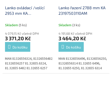
Lanko ovládací /volící
Lanko řazení 2788 mm KA
2953 mm KA
23197503110AM
23197603267AM
Skladem
(5 ks)
Skladem
(3 ks)
4 079,15 Kč včetně DPH
4 191,68 Kč včetně DPH
3 371,20 Kč
3 464,20 Kč
Do košíku
Do košíku
MAN 81326556324, 81326556482
MAN 81326556496, 81326556250,
81326556257 81.32655.6324,
81326556314 81.32655 6496,
81.32655 6482 81.32655 6257
81.32655 6250, 81.32655 6314