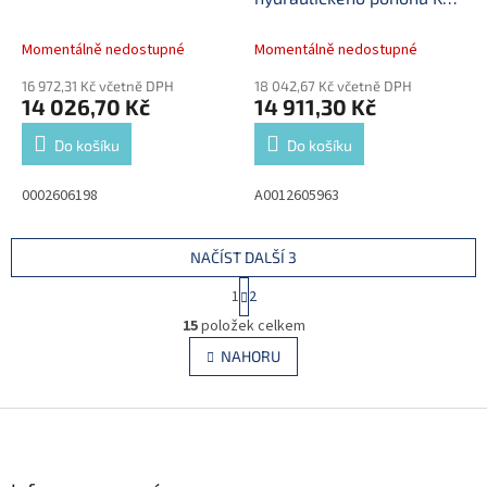
627494AM
Momentálně nedostupné
Momentálně nedostupné
16 972,31 Kč včetně DPH
18 042,67 Kč včetně DPH
14 026,70 Kč
14 911,30 Kč
Do košíku
Do košíku
0002606198
A0012605963
NAČÍST DALŠÍ 3
S
1
2
t
O
r
15
položek celkem
v
á
l
NAHORU
n
á
k
d
o
v
Z
a
á
c
á
n
í
p
í
p