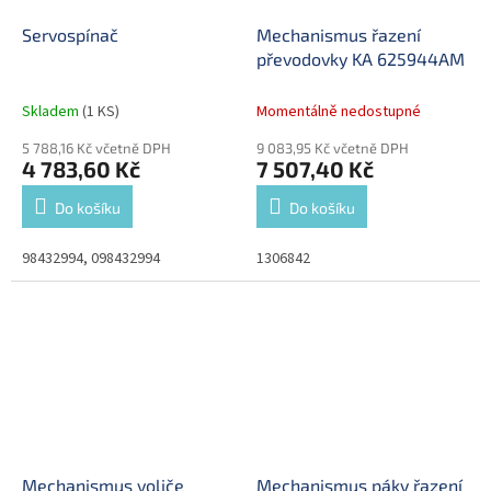
Servospínač
Mechanismus řazení
převodovky KA 625944AM
Skladem
(1 KS)
Momentálně nedostupné
5 788,16 Kč včetně DPH
9 083,95 Kč včetně DPH
4 783,60 Kč
7 507,40 Kč
Do košíku
Do košíku
98432994, 098432994
1306842
Mechanismus voliče
Mechanismus páky řazení