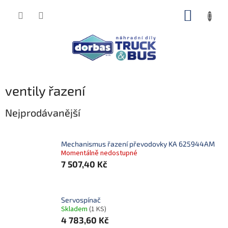
Přejít
NÁKUP
na
obsah
KOŠÍK
ventily řazení
Nejprodávanější
Mechanismus řazení převodovky KA 625944AM
Momentálně nedostupné
7 507,40 Kč
Servospínač
Skladem
(1 KS)
4 783,60 Kč