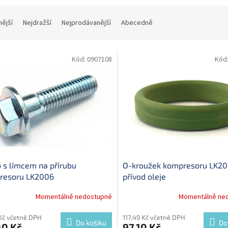
nější
Nejdražší
Nejprodávanější
Abecedně
Kód:
0907108
Kód
 s límcem na přírubu
O-kroužek kompresoru LK20
resoru LK2006
přívod oleje
Momentálně nedostupné
Momentálně ne
Kč včetně DPH
117,49 Kč včetně DPH
Do košíku
Do
40 Kč
97,10 Kč