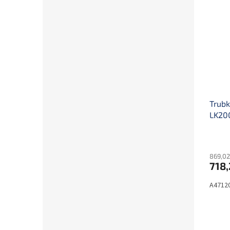
Trubk
LK20
869,02
718,
A4712