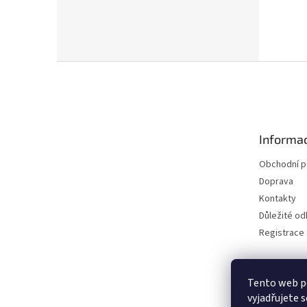
Z
á
p
a
t
Informac
í
Obchodní 
Doprava
Kontakty
Důležité o
Registrace
Tento web p
vyjadřujete s