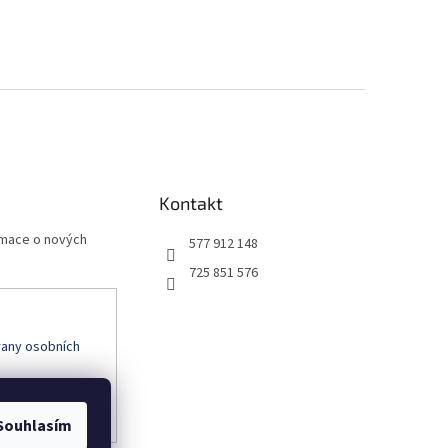
Kontakt
rmace o nových
577 912 148
725 851 576
any osobních
Souhlasím