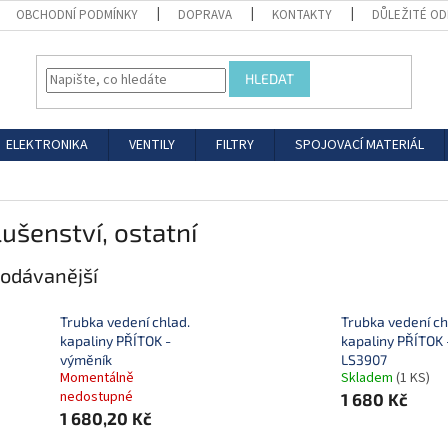
OBCHODNÍ PODMÍNKY
DOPRAVA
KONTAKTY
DŮLEŽITÉ O
HLEDAT
ELEKTRONIKA
VENTILY
FILTRY
SPOJOVACÍ MATERIÁL
lušenství, ostatní
odávanější
Trubka vedení chlad.
Trubka vedení ch
kapaliny PŘÍTOK -
kapaliny PŘÍTOK 
výměník
LS3907
Momentálně
Skladem
(1 KS)
nedostupné
1 680 Kč
1 680,20 Kč