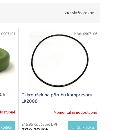
24
položek celkem
:
0907107
Kód:
0907106
06 -
O-kroužek na přírubu kompresoru
LK2006
dostupné
Momentálně nedostupné
246,96 Kč včetně DPH
 košíku
Do košíku
204,10 Kč