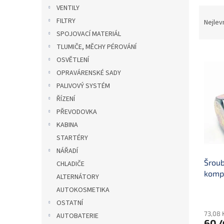
n
VENTILY
Ř
e
a
FILTRY
Nejlev
l
z
SPOJOVACÍ MATERIÁL
e
TLUMIČE, MĚCHY PÉROVÁNÍ
V
n
OSVĚTLENÍ
ý
í
OPRAVÁRENSKÉ SADY
p
p
PALIVOVÝ SYSTÉM
i
r
s
o
ŘÍZENÍ
p
d
PŘEVODOVKA
r
u
KABINA
o
k
STARTÉRY
d
t
NÁŘADÍ
u
ů
Šroub
k
CHLADIČE
komp
t
ALTERNÁTORY
ů
AUTOKOSMETIKA
OSTATNÍ
73,08 
AUTOBATERIE
60,