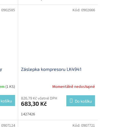
:
0902585
Kód:
0902666
y
Záslepka kompresoru LK4941
dem
(1 KS)
Momentálně nedostupné
826,79 Kč včetně DPH
 košíku
Do košíku
683,30 Kč
1427426
:
0907124
Kód:
0907721