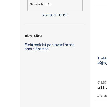
Na skladě
9
ROZBALIT FILTR
Aktuality
Elektronická parkovací brzda
Knorr-Bremse
Trubk
PŘÍTO
618,67
511,
51063