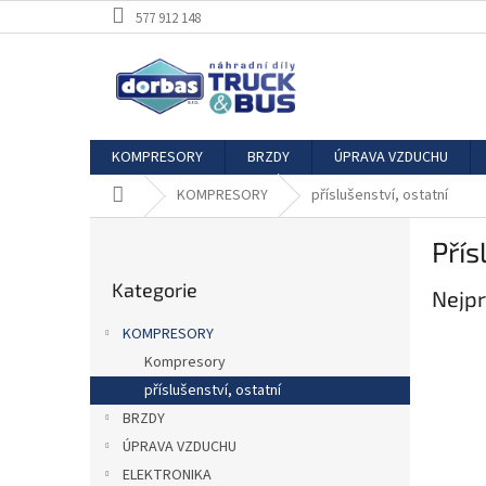
Přejít
577 912 148
na
obsah
KOMPRESORY
BRZDY
ÚPRAVA VZDUCHU
Domů
KOMPRESORY
příslušenství, ostatní
P
Přís
o
Přeskočit
s
Kategorie
kategorie
Nejpr
t
r
KOMPRESORY
a
Kompresory
n
příslušenství, ostatní
n
í
BRZDY
p
ÚPRAVA VZDUCHU
a
ELEKTRONIKA