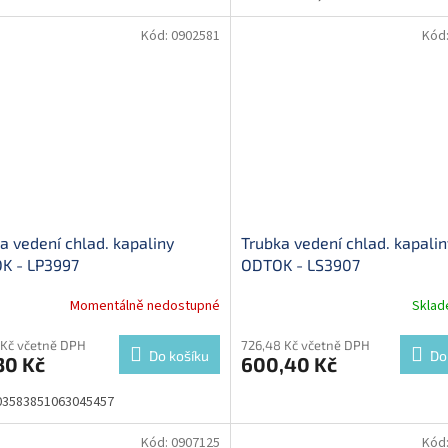
Kód:
0902581
Kód
a vedení chlad. kapaliny
Trubka vedení chlad. kapalin
K - LP3997
ODTOK - LS3907
Momentálně nedostupné
Skla
 Kč včetně DPH
726,48 Kč včetně DPH
Do košíku
Do
30 Kč
600,40 Kč
03583851063045457
Kód:
0907125
Kód