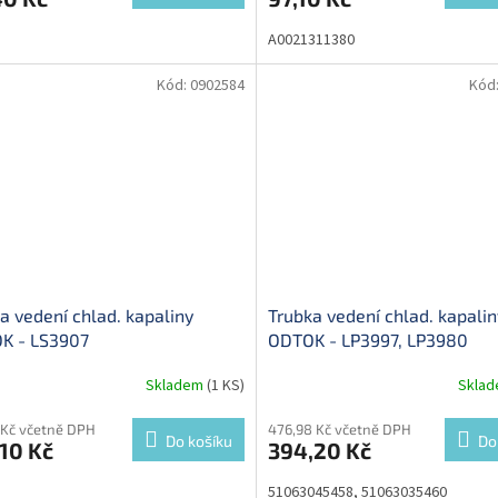
A0021311380
Kód:
0902584
Kód
a vedení chlad. kapaliny
Trubka vedení chlad. kapalin
K - LS3907
ODTOK - LP3997, LP3980
Skladem
(1 KS)
Skla
 Kč včetně DPH
476,98 Kč včetně DPH
Do košíku
Do
10 Kč
394,20 Kč
51063045458, 51063035460