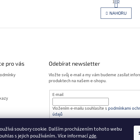
1
2
O
t
r
v
NAHORU
á
l
n
á
k
d
o
a
v
c
á
í
n
p
í
r
e pro vás
Odebírat newsletter
v
k
podmínky
Vložte svůj e-mail a my vám budeme zasílat info
y
produktech na našem e-shopu.
v
ý
p
E-mail
dkazy
i
s
Vložením e-mailu souhlasíte s
podmínkami ochr
u
údajů
oužívá soubory cookie. Dalším procházením tohoto webu
PŘIHLÁSIT SE
ouhlas s jejich používáním.. Více informací
zde
.