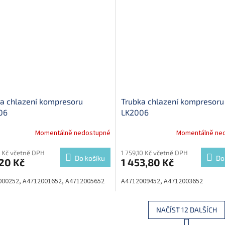
a chlazení kompresoru
Trubka chlazení kompresoru
06
LK2006
Momentálně nedostupné
Momentálně ne
 Kč včetně DPH
1 759,10 Kč včetně DPH
Do košíku
Do
20 Kč
1 453,80 Kč
000252, A4712001652, A4712005652
A4712009452, A4712003652
NAČÍST 12 DALŠÍCH
S