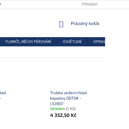
DKAZY
REGISTRACE
Přihlášení
NÁKUPNÍ
Prázdný košík
KOŠÍK
TLUMIČE, MĚCHY PÉROVÁNÍ
OSVĚTLENÍ
OPRAVÁRENSKÉ SAD
lad.
Trubka vedení chlad.
-
kapaliny ODTOK -
LS3907
Skladem
(1 KS)
4 352,50 Kč