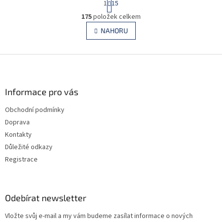
1
15
t
O
r
175
položek celkem
v
á
l
NAHORU
n
á
k
d
o
v
Z
a
á
c
á
n
í
p
í
p
a
Informace pro vás
r
t
v
Obchodní podmínky
í
k
Doprava
y
v
Kontakty
ý
Důležité odkazy
p
Registrace
i
s
u
Odebírat newsletter
Vložte svůj e-mail a my vám budeme zasílat informace o nových