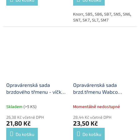
Knorr, SB5, SB6, SB7, SN5, SN6,
SN7, SK7, SL7, SM7
Opravárenská sada
Opravárenská sada
brzdového třmenu - víčko
brzd.třmenu Wabco
40,2x25,0 mm
PAN19-1, 22-1 - šroub
M10x1 - 40mm
Skladem
(>5 KS)
Momentálně nedostupné
26,38 Kč včetně DPH
28,44 Kč včetně DPH
21,80 Kč
23,50 Kč
Do košíku
Do košíku