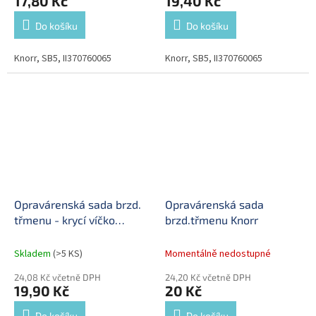
17,80 Kč
19,40 Kč
Do košíku
Do košíku
Knorr, SB5, II370760065
Knorr, SB5, II370760065
Opravárenská sada brzd.
Opravárenská sada
třmenu - krycí víčko
brzd.třmenu Knorr
42,5x17 mm
Skladem
(>5 KS)
Momentálně nedostupné
24,08 Kč včetně DPH
24,20 Kč včetně DPH
19,90 Kč
20 Kč
Do košíku
Do košíku