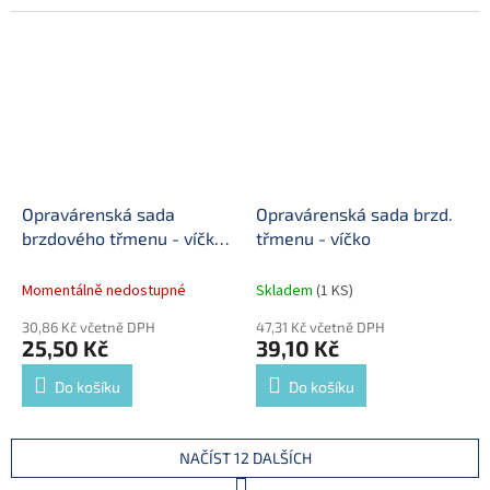
Opravárenská sada
Opravárenská sada brzd.
brzdového třmenu - víčko
třmenu - víčko
40,2x14,0 mm
Momentálně nedostupné
Skladem
(1 KS)
30,86 Kč včetně DPH
47,31 Kč včetně DPH
25,50 Kč
39,10 Kč
Do košíku
Do košíku
NAČÍST 12 DALŠÍCH
S