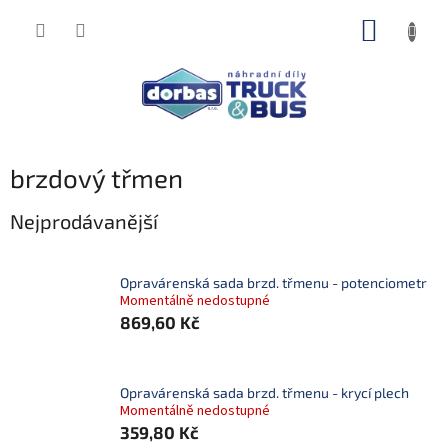
Přejít
NÁKUP
na
obsah
KOŠÍK
brzdový třmen
Nejprodávanější
Opravárenská sada brzd. třmenu - potenciometr
Momentálně nedostupné
869,60 Kč
Opravárenská sada brzd. třmenu - krycí plech
Momentálně nedostupné
359,80 Kč