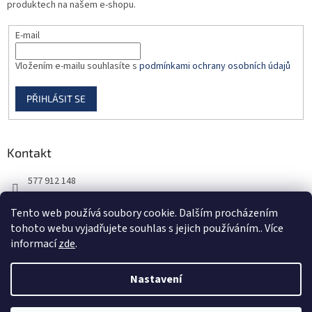
produktech na našem e-shopu.
E-mail
Vložením e-mailu souhlasíte s
podmínkami ochrany osobních údajů
PŘIHLÁSIT SE
Kontakt
577 912 148
725 851 576
Tento web používá soubory cookie. Dalším procházením
tohoto webu vyjadřujete souhlas s jejich používáním.. Více
informací
zde
.
Nastavení
Vytvořil Shoptet