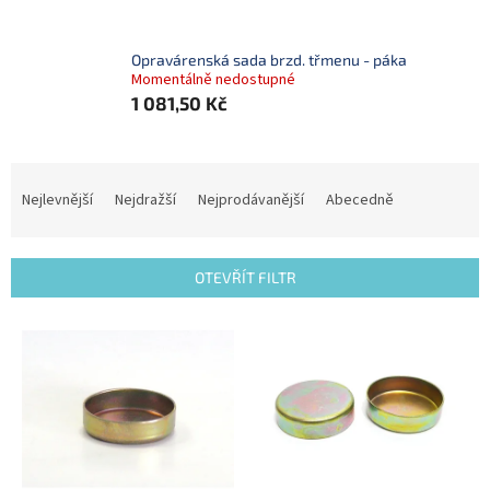
Opravárenská sada brzd. třmenu - páka
Momentálně nedostupné
1 081,50 Kč
Ř
a
Nejlevnější
Nejdražší
Nejprodávanější
Abecedně
z
e
n
OTEVŘÍT FILTR
í
p
V
r
ý
o
p
d
i
u
s
k
p
t
r
ů