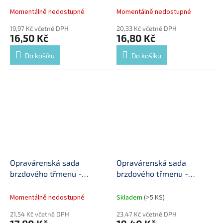
Momentálně nedostupné
Momentálně nedostupné
19,97 Kč včetně DPH
20,33 Kč včetně DPH
16,50 Kč
16,80 Kč
Do košíku
Do košíku
Opravárenská sada
Opravárenská sada
brzdového třmenu -
brzdového třmenu -
hřídelka potenc. plast-
gumová krytka "půlměsíc"
tisícihran
Momentálně nedostupné
Skladem
(>5 KS)
21,54 Kč včetně DPH
23,47 Kč včetně DPH