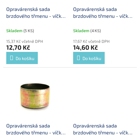
o
d
Opravárenská sada
Opravárenská sada
u
brzdového třmenu - víčko
brzdového třmenu - víčko
k
40,2x14,0 mm
malé 40x11mm
t
Skladem
(5 KS)
Skladem
(4 KS)
ů
15,37 Kč včetně DPH
17,67 Kč včetně DPH
12,70 Kč
14,60 Kč
Do košíku
Do košíku
Opravárenská sada
Opravárenská sada
brzdového třmenu - víčko
brzdového třmenu - víčko
40,2x25,0 mm
malé 40x11mm