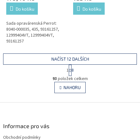
Do košíku
Do košíku
Sada opravárenská Perrot:
8040-000035, 435, 93161257,
12999404VT, 12999404VT,
93161257
NAČÍST 12 DALŠÍCH
S
1
8
t
O
r
93
položek celkem
v
á
l
NAHORU
n
á
k
d
o
v
Z
a
á
c
á
n
í
p
í
p
a
Informace pro vás
r
t
v
Obchodní podmínky
í