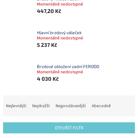
Momentálně nedostupné
447,20 Kč
Hlavní brzdový váleček
Momentálně nedostupné
5 237 Kč
Brzdové obložení zadní FERODO
Momentálně nedostupné
4 030 Kč
Ř
a
Nejlevnější
Nejdražší
Nejprodávanější
Abecedně
z
e
n
OTEVŘÍT FILTR
í