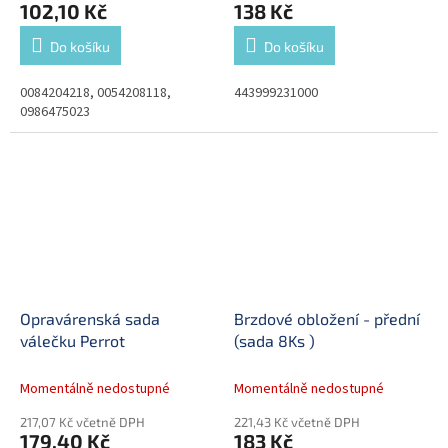
102,10 Kč
138 Kč
Do košíku
Do košíku
0084204218, 0054208118,
443999231000
0986475023
Opravárenská sada
Brzdové obložení - přední
válečku Perrot
(sada 8Ks )
Momentálně nedostupné
Momentálně nedostupné
217,07 Kč včetně DPH
221,43 Kč včetně DPH
179,40 Kč
183 Kč