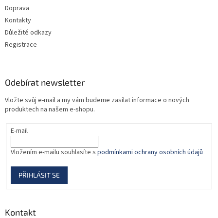
k
Doprava
y
v
Kontakty
ý
Důležité odkazy
p
Registrace
i
s
u
Odebírat newsletter
Vložte svůj e-mail a my vám budeme zasílat informace o nových
produktech na našem e-shopu.
E-mail
Vložením e-mailu souhlasíte s
podmínkami ochrany osobních údajů
PŘIHLÁSIT SE
Kontakt