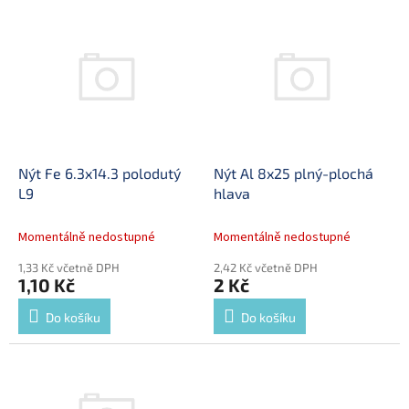
p
V
r
ý
o
p
d
i
u
s
k
p
t
r
ů
o
d
Nýt Fe 6.3x14.3 polodutý
Nýt Al 8x25 plný-plochá
u
L9
hlava
k
t
Momentálně nedostupné
Momentálně nedostupné
ů
1,33 Kč včetně DPH
2,42 Kč včetně DPH
1,10 Kč
2 Kč
Do košíku
Do košíku