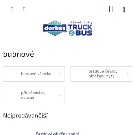
Přejít
NÁKUP
na
obsah
KOŠÍK
bubnové
brzdové čelisti,
brzdové válečky
obložení, nýty
příslušenství,
ostatní
Nejprodávanější
Brzdový váleček zadní