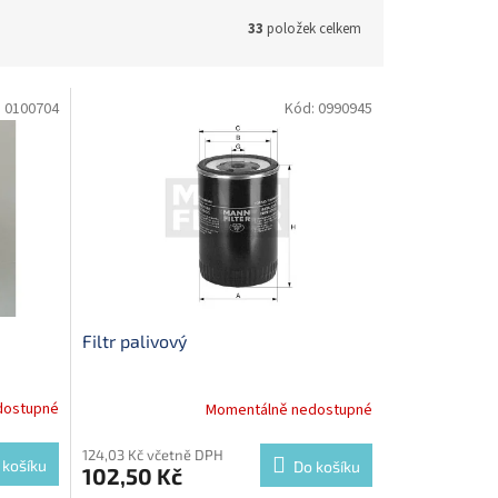
33
položek celkem
:
0100704
Kód:
0990945
Filtr palivový
dostupné
Momentálně nedostupné
124,03 Kč včetně DPH
 košíku
Do košíku
102,50 Kč