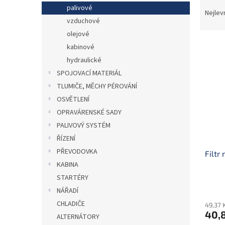
Ř
n
palivové
a
e
Nejlev
vzduchové
z
l
e
olejové
V
n
kabinové
ý
í
hydraulické
p
p
SPOJOVACÍ MATERIÁL
i
r
TLUMIČE, MĚCHY PÉROVÁNÍ
s
o
p
OSVĚTLENÍ
d
r
u
OPRAVÁRENSKÉ SADY
o
k
PALIVOVÝ SYSTÉM
d
t
ŘÍZENÍ
u
ů
PŘEVODOVKA
Filtr
k
KABINA
t
ů
STARTÉRY
NÁŘADÍ
CHLADIČE
49,37 
40,
ALTERNÁTORY