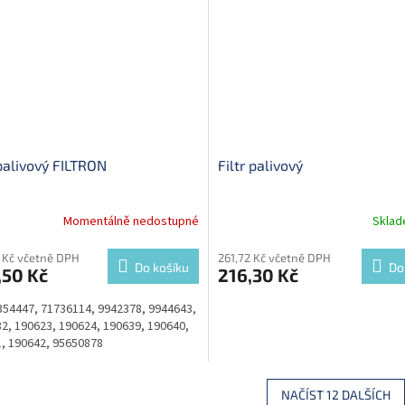
 palivový FILTRON
Filtr palivový
Momentálně nedostupné
Skla
 Kč včetně DPH
261,72 Kč včetně DPH
Do košíku
Do
,50 Kč
216,30 Kč
54447, 71736114, 9942378, 9944643,
2, 190623, 190624, 190639, 190640,
, 190642, 95650878
NAČÍST 12 DALŠÍCH