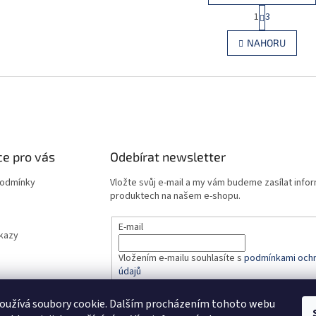
S
1
3
O
t
r
v
NAHORU
á
l
n
á
k
d
o
a
v
c
á
í
n
p
í
r
e pro vás
Odebírat newsletter
v
k
podmínky
Vložte svůj e-mail a my vám budeme zasílat info
y
produktech na našem e-shopu.
v
ý
p
E-mail
dkazy
i
s
Vložením e-mailu souhlasíte s
podmínkami ochr
u
údajů
oužívá soubory cookie. Dalším procházením tohoto webu
PŘIHLÁSIT SE