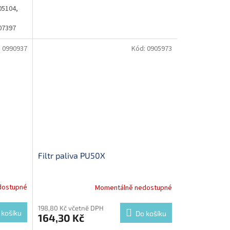
05104,
07397
:
0990937
Kód:
0905973
Filtr paliva PU50X
dostupné
Momentálně nedostupné
198,80 Kč včetně DPH
 košíku
Do košíku
164,30 Kč