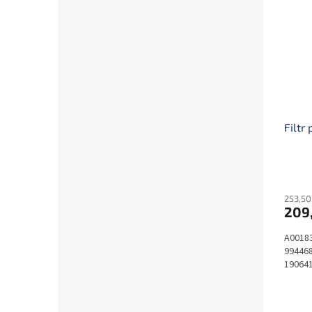
Filtr
253,50
209
A00183
994468
190641