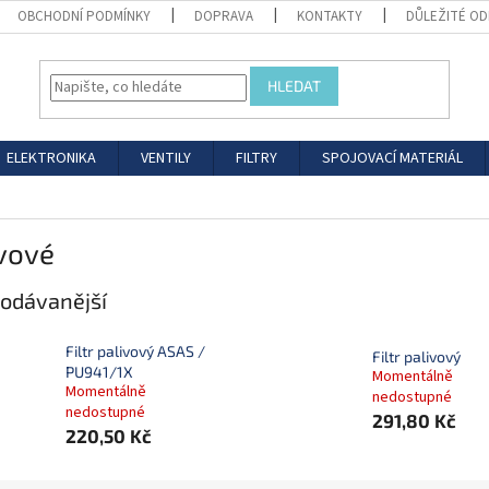
OBCHODNÍ PODMÍNKY
DOPRAVA
KONTAKTY
DŮLEŽITÉ O
HLEDAT
ELEKTRONIKA
VENTILY
FILTRY
SPOJOVACÍ MATERIÁL
vové
odávanější
Filtr palivový ASAS /
Filtr palivový
PU941/1X
Momentálně
Momentálně
nedostupné
nedostupné
291,80 Kč
220,50 Kč