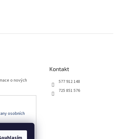
Kontakt
rmace o nových
577 912 148
725 851 576
any osobních
Souhlasím