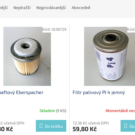
nější
Nejdražší
Nejprodávanější
Abecedně
Kód:
0100729
Kód
 naftový Eberspacher
Filtr palivový PJ 4 jemný
Skladem
(5 KS)
Momentálně ne
Kč včetně DPH
72,36 Kč včetně DPH
Do košíku
Do
80 Kč
59,80 Kč