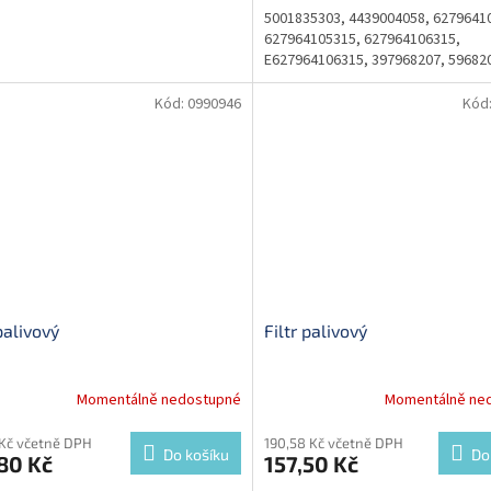
5001835303, 4439004058, 6279641
627964105315, 627964106315,
E627964106315, 397968207, 59682
Kód:
0990946
Kód
 palivový
Filtr palivový
Momentálně nedostupné
Momentálně ne
 Kč včetně DPH
190,58 Kč včetně DPH
Do košíku
Do
80 Kč
157,50 Kč