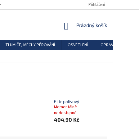
DKAZY
REGISTRACE
Přihlášení
NÁKUPNÍ
Prázdný košík
KOŠÍK
TLUMIČE, MĚCHY PÉROVÁNÍ
OSVĚTLENÍ
OPRAVÁRENSKÉ SAD
Filtr palivový
Momentálně
nedostupné
404,90 Kč