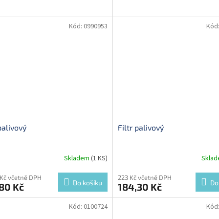
Kód:
0990953
Kód
 palivový
Filtr palivový
Skladem
(1 KS)
Skla
 Kč včetně DPH
223 Kč včetně DPH
Do košíku
Do
80 Kč
184,30 Kč
Kód:
0100724
Kód