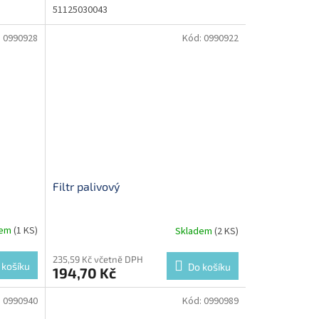
51125030043
:
0990928
Kód:
0990922
Filtr palivový
dem
(1 KS)
Skladem
(2 KS)
235,59 Kč včetně DPH
 košíku
Do košíku
194,70 Kč
:
0990940
Kód:
0990989