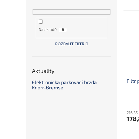
Na skladě
9
ROZBALIT FILTR
Aktuality
Filtr
Elektronická parkovací brzda
Knorr-Bremse
216,35
178,