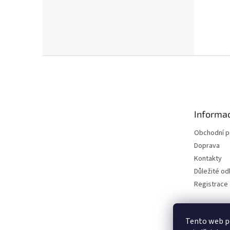
Z
á
p
a
t
Informac
í
Obchodní 
Doprava
Kontakty
Důležité o
Registrace
Tento web p