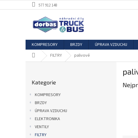
Přejít
577 912 148
na
obsah
KOMPRESORY
BRZDY
ÚPRAVA VZDUCHU
Domů
FILTRY
palivové
P
pali
o
Přeskočit
s
Kategorie
kategorie
Nejpr
t
r
KOMPRESORY
a
BRZDY
n
ÚPRAVA VZDUCHU
n
í
ELEKTRONIKA
p
VENTILY
a
FILTRY