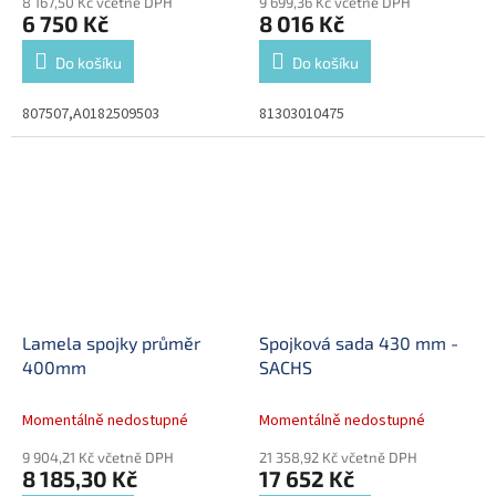
8 167,50 Kč včetně DPH
9 699,36 Kč včetně DPH
6 750 Kč
8 016 Kč
Do košíku
Do košíku
807507,A0182509503
81303010475
Lamela spojky průměr
Spojková sada 430 mm -
400mm
SACHS
Momentálně nedostupné
Momentálně nedostupné
9 904,21 Kč včetně DPH
21 358,92 Kč včetně DPH
8 185,30 Kč
17 652 Kč