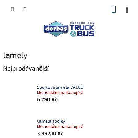
Přejít
NÁKUP
na
obsah
KOŠÍK
lamely
Nejprodávanější
Spojková lamela VALEO
Momentálně nedostupné
6 750 Kč
Lamela spojky
Momentálně nedostupné
3 997,10 Kč