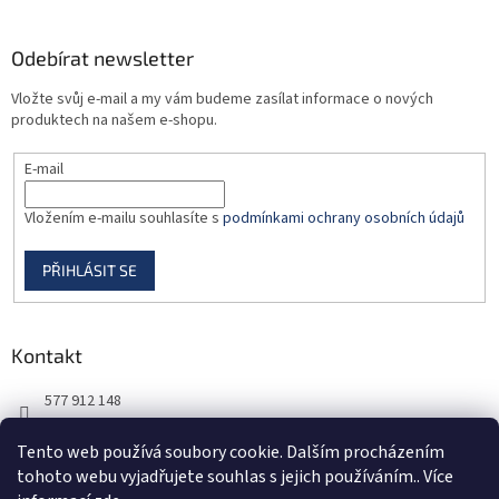
p
i
Odebírat newsletter
s
u
Vložte svůj e-mail a my vám budeme zasílat informace o nových
produktech na našem e-shopu.
E-mail
Vložením e-mailu souhlasíte s
podmínkami ochrany osobních údajů
PŘIHLÁSIT SE
Kontakt
577 912 148
725 851 576
Tento web používá soubory cookie. Dalším procházením
tohoto webu vyjadřujete souhlas s jejich používáním.. Více