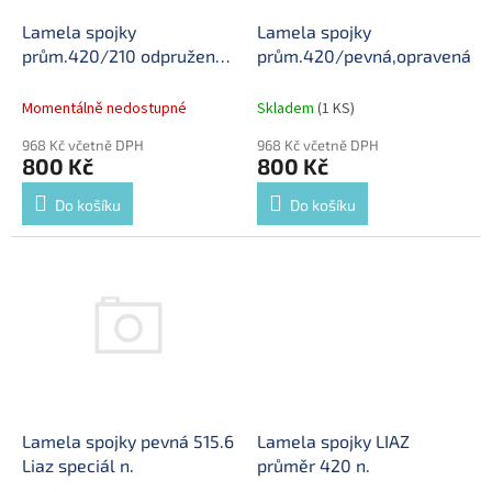
o
d
Lamela spojky
Lamela spojky
u
prům.420/210 odpružená
prům.420/pevná,opravená
k
opravená
t
Momentálně nedostupné
Skladem
(1 KS)
ů
968 Kč včetně DPH
968 Kč včetně DPH
800 Kč
800 Kč
Do košíku
Do košíku
Lamela spojky pevná 515.6
Lamela spojky LIAZ
Liaz speciál n.
průměr 420 n.