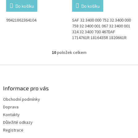
Do košíku
Do košíku
99421862364104
SAF 32 3400 000 752 32 3400 000
758 32 3400 001 067 32 3400 001
324 32 3400 700 467DAF
1714761R 1816435R 1820661R
1935396 1935396R
10
položek celkem
O
v
l
Z
á
á
d
p
a
a
Informace pro vás
c
t
í
Obchodní podmínky
í
p
Doprava
r
v
Kontakty
k
Důležité odkazy
y
Registrace
v
ý