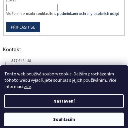
E-mail
Vložením e-mailu souhlasíte s
podmínkami ochrany osobních údajů
PŘIHLÁSIT SE
Kontakt
577 912 148
725 851 576
Tento web používá soubory cookie. Dalším procházením
tohoto webu vyjadřujete souhlas s jejich používáním.. Více
informací
zde
.
Nastavení
Vytvořil Shoptet
Souhlasím
Copyright 2026
DORBAS, s.r.o.
. Všechna práva vyhrazena.