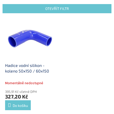
e
n
OTEVŘÍT FILTR
í
p
V
r
ý
o
p
d
i
u
s
k
p
t
r
ů
o
d
Hadice vodní silikon -
u
koleno 50x150 / 60x150
k
t
Momentálně nedostupné
ů
395,91 Kč včetně DPH
327,20 Kč
Do košíku