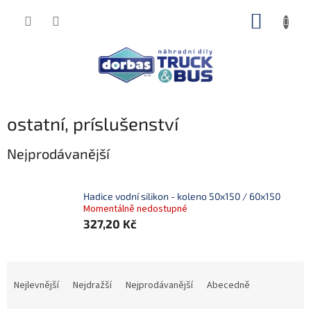
Přejít
NÁKUP
na
obsah
KOŠÍK
ostatní, príslušenství
Nejprodávanější
Hadice vodní silikon - koleno 50x150 / 60x150
Momentálně nedostupné
327,20 Kč
Ř
a
Nejlevnější
Nejdražší
Nejprodávanější
Abecedně
z