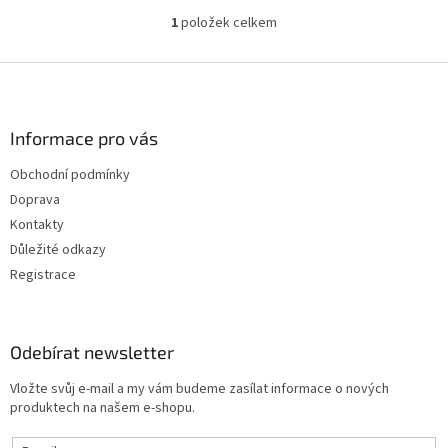
1
položek celkem
O
v
l
Z
á
á
d
p
a
a
Informace pro vás
c
t
í
Obchodní podmínky
í
p
Doprava
r
v
Kontakty
k
Důležité odkazy
y
Registrace
v
ý
p
i
Odebírat newsletter
s
u
Vložte svůj e-mail a my vám budeme zasílat informace o nových
produktech na našem e-shopu.