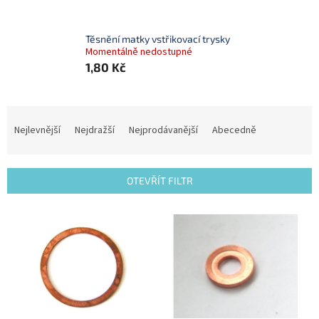
Těsnění matky vstřikovací trysky
Momentálně nedostupné
1,80 Kč
Ř
a
Nejlevnější
Nejdražší
Nejprodávanější
Abecedně
z
e
n
OTEVŘÍT FILTR
í
p
V
r
ý
o
p
d
i
u
s
k
p
t
r
ů