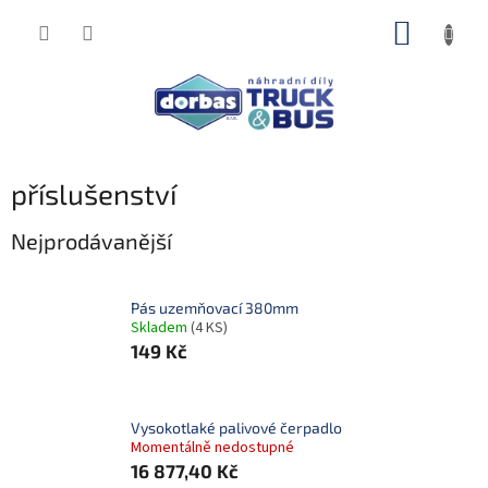
Přejít
NÁKUP
na
obsah
KOŠÍK
příslušenství
Nejprodávanější
Pás uzemňovací 380mm
Skladem
(4 KS)
149 Kč
Vysokotlaké palivové čerpadlo
Momentálně nedostupné
16 877,40 Kč