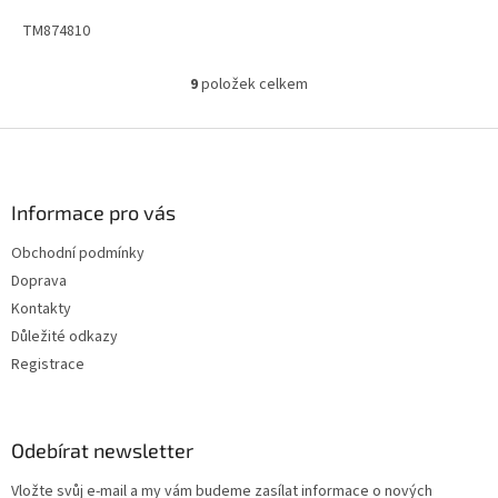
TM874810
9
položek celkem
O
v
l
Z
á
á
d
p
a
a
Informace pro vás
c
t
í
Obchodní podmínky
í
p
Doprava
r
v
Kontakty
k
Důležité odkazy
y
Registrace
v
ý
p
i
Odebírat newsletter
s
u
Vložte svůj e-mail a my vám budeme zasílat informace o nových