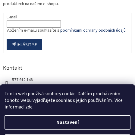
produktech na našem e-shopu.
E-mail
Vložením e-mailu souhlasíte s
podmínkami ochrany osobních údajů
PŘIHLÁSIT SE
Kontakt
577 912 148
725 851 576
Tento web používá soubory cookie. Dalším procházením
tohoto webu vyjadřujete souhlas s jejich používáním.. Více
informací
zde
.
Nastavení
Vytvořil Shoptet