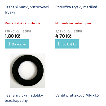
o
d
Těsnění matky vstřikovací
Podložka trysky měděná
u
trysky
k
t
Momentálně nedostupné
Momentálně nedostupné
ů
2,18 Kč včetně DPH
5,69 Kč včetně DPH
1,80 Kč
4,70 Kč
Do košíku
Do košíku
Těsnění víčka nádobky
Ventil přetlakový M14x1,5
brzd.kapaliny