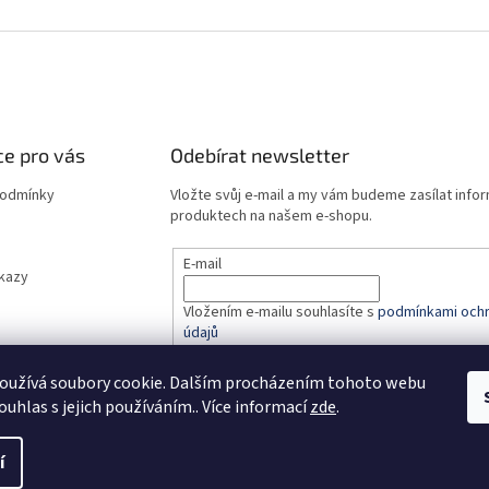
e pro vás
Odebírat newsletter
podmínky
Vložte svůj e-mail a my vám budeme zasílat info
produktech na našem e-shopu.
E-mail
dkazy
Vložením e-mailu souhlasíte s
podmínkami ochr
údajů
oužívá soubory cookie. Dalším procházením tohoto webu
PŘIHLÁSIT SE
ouhlas s jejich používáním.. Více informací
zde
.
í
.