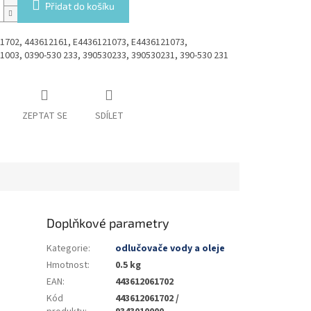
Přidat do košíku
1702, 443612161, E4436121073, E4436121073,
1003, 0390-530 233, 390530233, 390530231, 390-530 231
ZEPTAT SE
SDÍLET
Doplňkové parametry
Kategorie
:
odlučovače vody a oleje
Hmotnost
:
0.5 kg
EAN
:
443612061702
Kód
443612061702 /