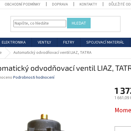
OBCHODNÍ PODMÍNKY
DOPRAVA
KONTAKTY
DŮLEŽITÉ O
HLEDAT
ELEKTRONIKA
VENTILY
FILTRY
SPOJOVACÍ MATERIÁL
e
Automatický odvodňovací ventil LIAZ, TATRA
matický odvodňovací ventil LIAZ, TAT
né
noceno
Podrobnosti hodnocení
ní
1 37
u
1 661,09
Měrná
Momen
cena:
ek.