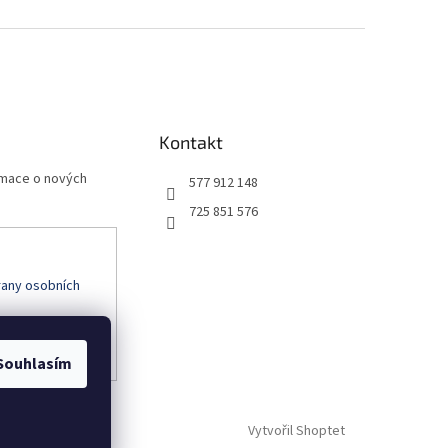
Kontakt
rmace o nových
577 912 148
725 851 576
any osobních
Souhlasím
Vytvořil Shoptet