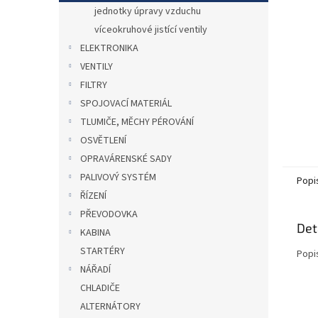
n
jednotky úpravy vzduchu
e
víceokruhové jistící ventily
l
ELEKTRONIKA
VENTILY
FILTRY
SPOJOVACÍ MATERIÁL
TLUMIČE, MĚCHY PÉROVÁNÍ
OSVĚTLENÍ
OPRAVÁRENSKÉ SADY
PALIVOVÝ SYSTÉM
Popi
ŘÍZENÍ
PŘEVODOVKA
Det
KABINA
STARTÉRY
Popi
NÁŘADÍ
CHLADIČE
ALTERNÁTORY