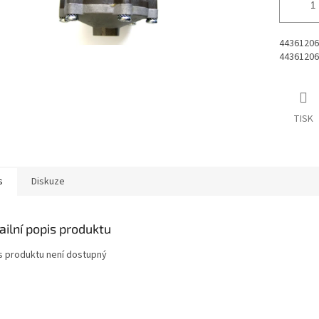
44361206
44361206
TISK
s
Diskuze
ailní popis produktu
s produktu není dostupný