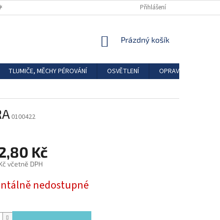
DKAZY
REGISTRACE
Přihlášení
NÁKUPNÍ
Prázdný košík
KOŠÍK
TLUMIČE, MĚCHY PÉROVÁNÍ
OSVĚTLENÍ
OPRAVÁRENSKÉ SAD
RA
0100422
2,80 Kč
 Kč včetně DPH
tálně nedostupné