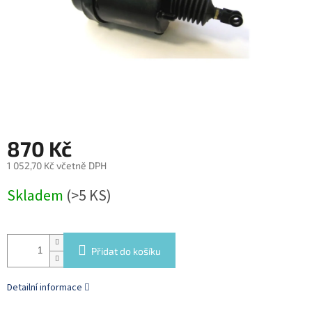
870 Kč
1 052,70 Kč včetně DPH
Měrná
Skladem
(>5 KS)
cena:
Přidat do košíku
Detailní informace