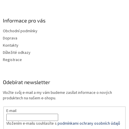
Z
á
p
a
Informace pro vás
t
Obchodní podmínky
í
Doprava
Kontakty
Důležité odkazy
Registrace
Odebírat newsletter
Vložte svůj e-mail a my vám budeme zasílat informace o nových
produktech na našem e-shopu.
E-mail
Vložením e-mailu souhlasíte s
podmínkami ochrany osobních údajů