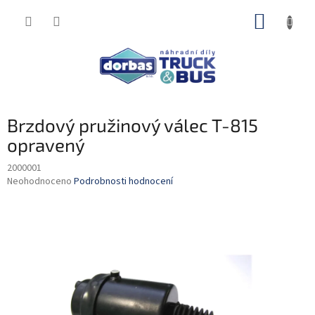
Přejít
NÁKUP
na
obsah
KOŠÍK
Brzdový pružinový válec T-815
opravený
2000001
Průměrné
Neohodnoceno
Podrobnosti hodnocení
hodnocení
produktu
je
0,0
z
5
hvězdiček.