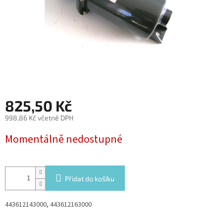
825,50 Kč
998,86 Kč včetně DPH
Měrná
Momentálně nedostupné
cena:
Přidat do košíku
443612143000, 443612163000