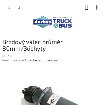
Přejít
NÁKUP
na
obsah
KOŠÍK
Brzdový válec průměr
80mm/3úchyty
0102351
Průměrné
Neohodnoceno
Podrobnosti hodnocení
hodnocení
produktu
je
0,0
z
5
hvězdiček.