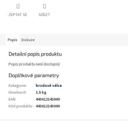
ZEPTAT SE
SDÍLET
Popis
Diskuze
Detailní popis produktu
Popis produktu není dostupný
Doplňkové parametry
Kategorie
:
brzdové válce
Hmotnost
:
1.5 kg
EAN
:
443612143000
Kód produktu
:
443612143000
Z