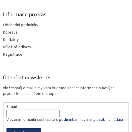
á
p
a
Informace pro vás
t
Obchodní podmínky
í
Doprava
Kontakty
Důležité odkazy
Registrace
Odebírat newsletter
Vložte svůj e-mail a my vám budeme zasílat informace o nových
produktech na našem e-shopu.
E-mail
Vložením e-mailu souhlasíte s
podmínkami ochrany osobních údajů