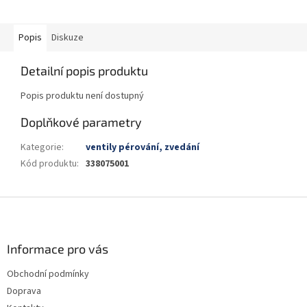
Popis
Diskuze
Detailní popis produktu
Popis produktu není dostupný
Doplňkové parametry
Kategorie
:
ventily pérování, zvedání
Kód produktu
:
338075001
Z
á
p
a
Informace pro vás
t
Obchodní podmínky
í
Doprava