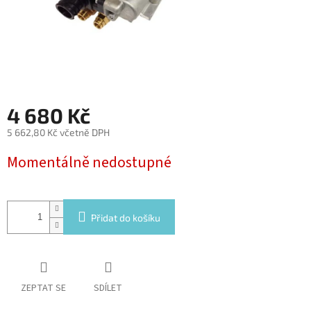
4 680 Kč
5 662,80 Kč včetně DPH
Měrná
Momentálně nedostupné
cena:
Přidat do košíku
ZEPTAT SE
SDÍLET