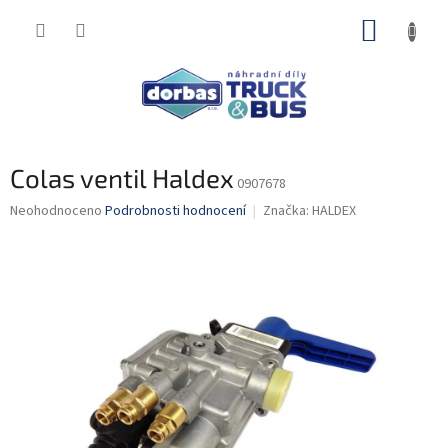
Přejít
NÁKUP
na
obsah
KOŠÍK
Colas ventil Haldex
0907678
Průměrné
Neohodnoceno
Podrobnosti hodnocení
Značka:
HALDEX
hodnocení
produktu
je
0,0
z
5
hvězdiček.