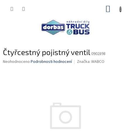
Přejít
NÁKUP
na
obsah
KOŠÍK
Čtyřcestný pojistný ventil
0902898
Průměrné
Neohodnoceno
Podrobnosti hodnocení
Značka:
WABCO
hodnocení
produktu
je
0,0
z
5
hvězdiček.