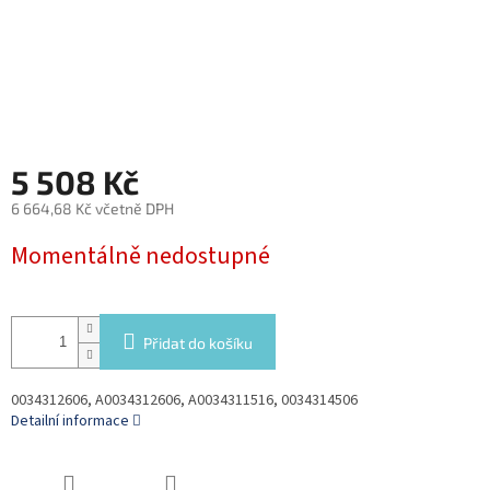
5 508 Kč
6 664,68 Kč včetně DPH
Měrná
Momentálně nedostupné
cena:
Přidat do košíku
0034312606, A0034312606, A0034311516, 0034314506
Detailní informace