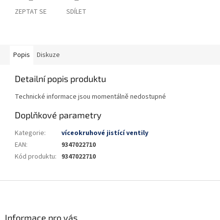
ZEPTAT SE
SDÍLET
Popis
Diskuze
Detailní popis produktu
Technické informace jsou momentálně nedostupné
Doplňkové parametry
Kategorie
:
víceokruhové jistící ventily
EAN
:
9347022710
Kód produktu
:
9347022710
Z
á
p
a
Informace pro vás