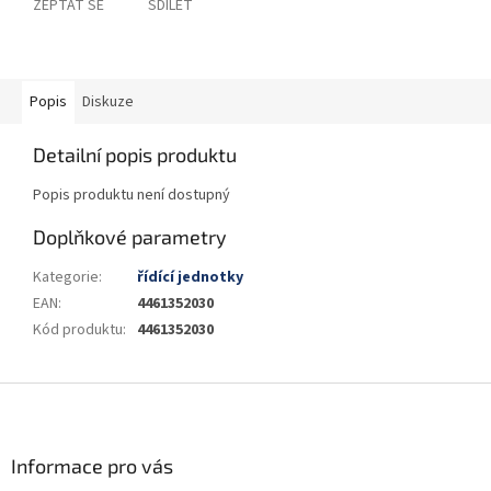
ZEPTAT SE
SDÍLET
Popis
Diskuze
Detailní popis produktu
Popis produktu není dostupný
Doplňkové parametry
Kategorie
:
řídící jednotky
EAN
:
4461352030
Kód produktu
:
4461352030
Z
á
p
a
Informace pro vás
t