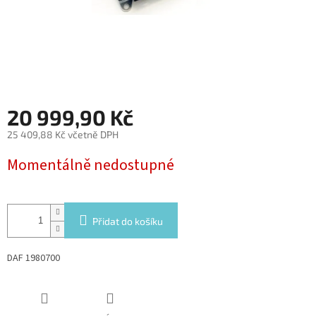
20 999,90 Kč
25 409,88 Kč včetně DPH
Měrná
Momentálně nedostupné
cena:
Přidat do košíku
DAF 1980700