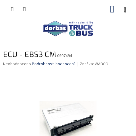
Přejít
NÁKUP
na
obsah
KOŠÍK
ECU - EBS3 CM
0907494
Průměrné
Neohodnoceno
Podrobnosti hodnocení
Značka:
WABCO
hodnocení
produktu
je
0,0
z
5
hvězdiček.