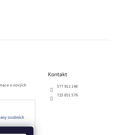
Kontakt
rmace o nových
577 912 148
725 851 576
any osobních