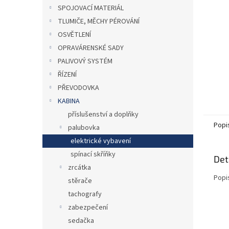
n
SPOJOVACÍ MATERIÁL
e
TLUMIČE, MĚCHY PÉROVÁNÍ
l
OSVĚTLENÍ
OPRAVÁRENSKÉ SADY
PALIVOVÝ SYSTÉM
ŘÍZENÍ
PŘEVODOVKA
KABINA
příslušenství a doplňky
Popi
palubovka
elektrické vybavení
spínací skříňky
Det
zrcátka
Popi
stěrače
tachografy
zabezpečení
sedačka