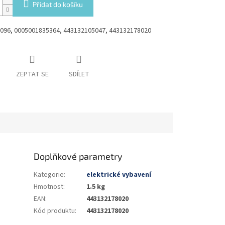
Přidat do košíku
096, 0005001835364, 443132105047, 443132178020
ZEPTAT SE
SDÍLET
Doplňkové parametry
Kategorie
:
elektrické vybavení
Hmotnost
:
1.5 kg
EAN
:
443132178020
Kód produktu
:
443132178020