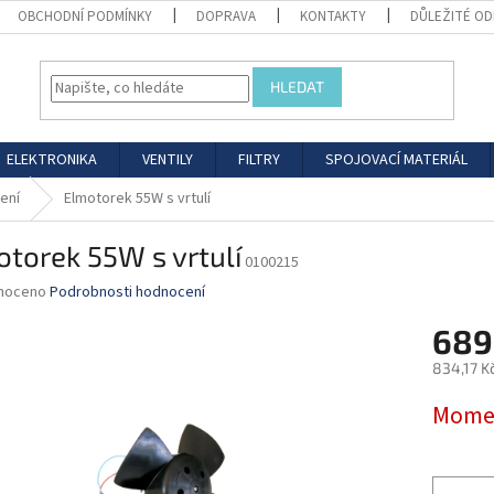
OBCHODNÍ PODMÍNKY
DOPRAVA
KONTAKTY
DŮLEŽITÉ O
HLEDAT
ELEKTRONIKA
VENTILY
FILTRY
SPOJOVACÍ MATERIÁL
ení
Elmotorek 55W s vrtulí
torek 55W s vrtulí
0100215
né
noceno
Podrobnosti hodnocení
ní
689
u
834,17 K
Měrná
Momen
cena:
ek.