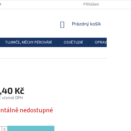
DKAZY
REGISTRACE
Přihlášení
NÁKUPNÍ
Prázdný košík
KOŠÍK
TLUMIČE, MĚCHY PÉROVÁNÍ
OSVĚTLENÍ
OPRAVÁRENSKÉ SAD
,40 Kč
č včetně DPH
tálně nedostupné