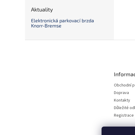
Aktuality
Elektronická parkovací brzda
Knorr-Bremse
Z
á
p
a
t
Informac
í
Obchodní 
Doprava
Kontakty
Důležité o
Registrace