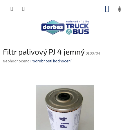
Přejít
NÁKUP
na
obsah
KOŠÍK
Filtr palivový PJ 4 jemný
0100704
Průměrné
Neohodnoceno
Podrobnosti hodnocení
hodnocení
produktu
je
0,0
z
5
hvězdiček.