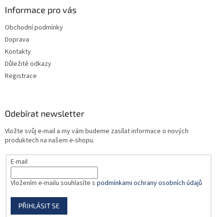
a
Informace pro vás
t
Obchodní podmínky
í
Doprava
Kontakty
Důležité odkazy
Registrace
Odebírat newsletter
Vložte svůj e-mail a my vám budeme zasílat informace o nových
produktech na našem e-shopu.
E-mail
Vložením e-mailu souhlasíte s
podmínkami ochrany osobních údajů
PŘIHLÁSIT SE