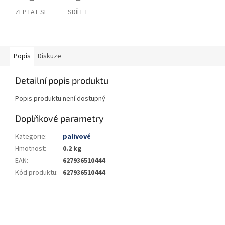
ZEPTAT SE
SDÍLET
Popis
Diskuze
Detailní popis produktu
Popis produktu není dostupný
Doplňkové parametry
Kategorie
:
palivové
Hmotnost
:
0.2 kg
EAN
:
627936510444
Kód produktu
:
627936510444
Z
á
p