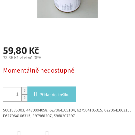
59,80 Kč
72,36 Kč včetně DPH
Měrná
Momentálně nedostupné
cena:
Přidat do košíku
5001835303, 4439004058, 627964105104, 627964105315, 627964106315,
E627964106315, 397968207, 5968207397