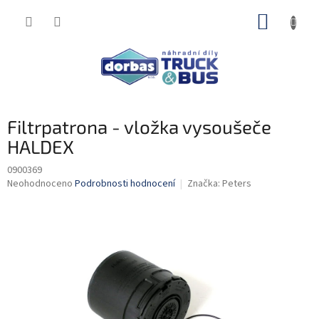
Přejít
NÁKUP
na
obsah
KOŠÍK
Filtrpatrona - vložka vysoušeče
HALDEX
0900369
Průměrné
Neohodnoceno
Podrobnosti hodnocení
Značka:
Peters
hodnocení
produktu
je
0,0
z
5
hvězdiček.