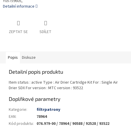
Y05759605,
Detailní informace
ZEPTAT SE
SDÍLET
Popis
Diskuze
Detailní popis produktu
Item status : active Type : Air Drier Cartridge Kit For : Single Air
Drier SDX For version : MTC version : 93522
Doplňkové parametry
Kategorie
:
filtrpatrony
EAN
:
78964
Kód produktu
:
076.979-00 / 78964 / 90588 / 92528 / 93522