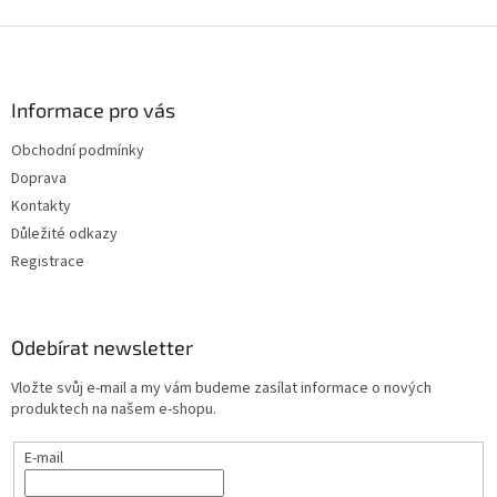
Z
á
p
a
Informace pro vás
t
Obchodní podmínky
í
Doprava
Kontakty
Důležité odkazy
Registrace
Odebírat newsletter
Vložte svůj e-mail a my vám budeme zasílat informace o nových
produktech na našem e-shopu.
E-mail