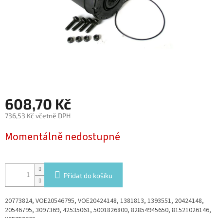
608,70 Kč
736,53 Kč včetně DPH
Měrná
Momentálně nedostupné
cena:
Přidat do košíku
20773824, VOE20546795, VOE20424148, 1381813, 1393551, 20424148,
20546795, 3097369, 42535061, 5001826800, 82854945650, 81521026146,