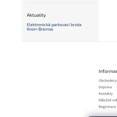
Aktuality
Elektronická parkovací brzda
Knorr-Bremse
Z
á
p
a
t
Informac
í
Obchodní 
Doprava
Kontakty
Důležité o
Registrace