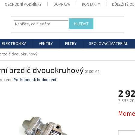
OBCHODNÍ PODMÍNKY
DOPRAVA
KONTAKTY
DŮLEŽITÉ O
HLEDAT
ELEKTRONIKA
VENTILY
FILTRY
SPOJOVACÍ MATERIÁL
 brzdič dvouokruhový
vní brzdič dvouokruhový
0100162
né
noceno
Podrobnosti hodnocení
ní
2 9
u
3 533,20
Měrná
Momen
cena:
ek.