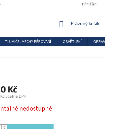
DKAZY
REGISTRACE
Přihlášení
NÁKUPNÍ
Prázdný košík
KOŠÍK
TLUMIČE, MĚCHY PÉROVÁNÍ
OSVĚTLENÍ
OPRAVÁRENSKÉ SAD
20 Kč
 Kč včetně DPH
tálně nedostupné