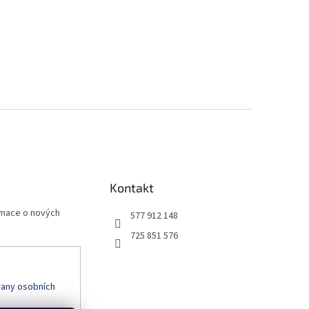
Kontakt
rmace o nových
577 912 148
725 851 576
any osobních