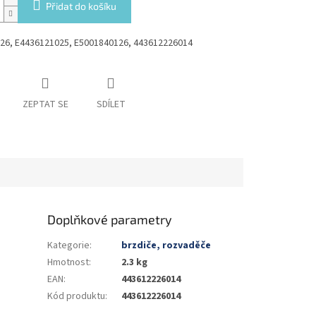
Přidat do košíku
26, E4436121025, E5001840126, 443612226014
ZEPTAT SE
SDÍLET
Doplňkové parametry
Kategorie
:
brzdiče, rozvaděče
Hmotnost
:
2.3 kg
EAN
:
443612226014
Kód produktu
:
443612226014