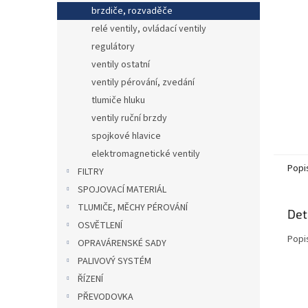
n
brzdiče, rozvaděče
e
relé ventily, ovládací ventily
l
regulátory
ventily ostatní
ventily pérování, zvedání
tlumiče hluku
ventily ruční brzdy
spojkové hlavice
elektromagnetické ventily
Popi
FILTRY
SPOJOVACÍ MATERIÁL
TLUMIČE, MĚCHY PÉROVÁNÍ
Det
OSVĚTLENÍ
Popi
OPRAVÁRENSKÉ SADY
PALIVOVÝ SYSTÉM
ŘÍZENÍ
PŘEVODOVKA