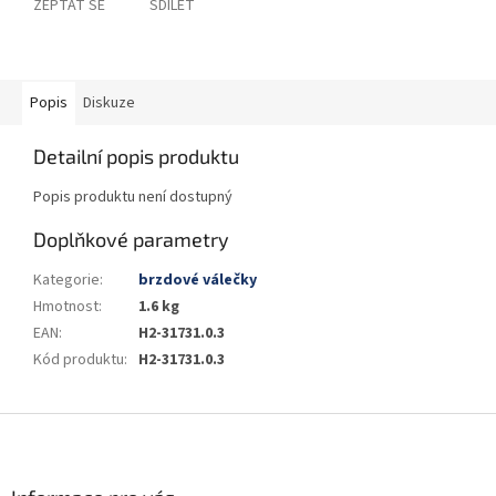
ZEPTAT SE
SDÍLET
Popis
Diskuze
Detailní popis produktu
Popis produktu není dostupný
Doplňkové parametry
Kategorie
:
brzdové válečky
Hmotnost
:
1.6 kg
EAN
:
H2-31731.0.3
Kód produktu
:
H2-31731.0.3
Z
á
p