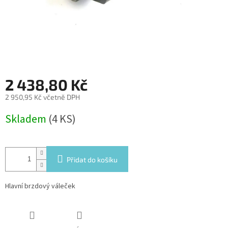
2 438,80 Kč
2 950,95 Kč včetně DPH
Měrná
Skladem
(4 KS)
cena:
Přidat do košíku
Hlavní brzdový váleček