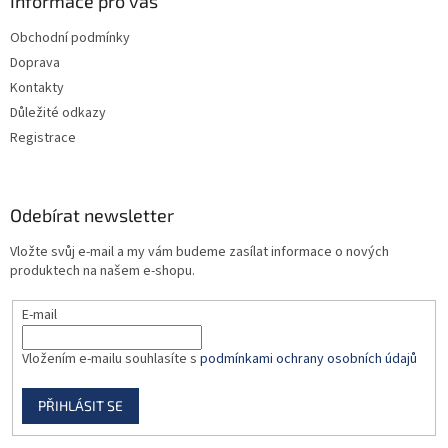
a
Informace pro vás
t
Obchodní podmínky
í
Doprava
Kontakty
Důležité odkazy
Registrace
Odebírat newsletter
Vložte svůj e-mail a my vám budeme zasílat informace o nových
produktech na našem e-shopu.
E-mail
Vložením e-mailu souhlasíte s
podmínkami ochrany osobních údajů
PŘIHLÁSIT SE