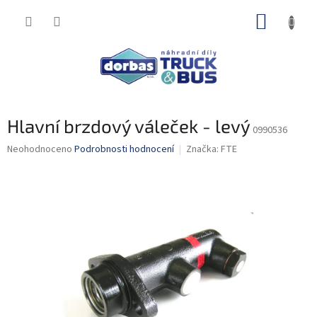
Přejít
NÁKUP
na
obsah
KOŠÍK
Hlavní brzdový váleček - levý
0990536
Průměrné
Neohodnoceno
Podrobnosti hodnocení
Značka:
FTE
hodnocení
produktu
je
0,0
z
5
hvězdiček.