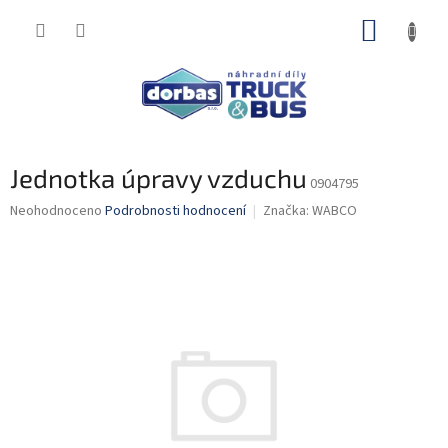
Přejít
NÁKUP
na
obsah
KOŠÍK
Jednotka úpravy vzduchu
0904795
Průměrné
Neohodnoceno
Podrobnosti hodnocení
Značka:
WABCO
hodnocení
produktu
je
0,0
z
5
hvězdiček.