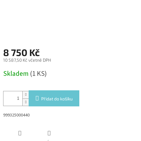
8 750 Kč
10 587,50 Kč včetně DPH
Měrná
Skladem
(1 KS)
cena:
Přidat do košíku
999325000440