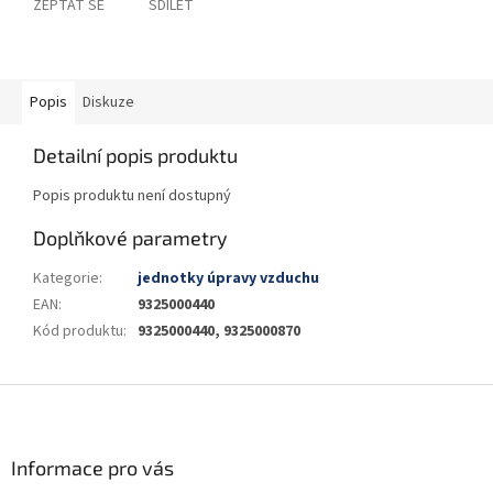
ZEPTAT SE
SDÍLET
Popis
Diskuze
Detailní popis produktu
Popis produktu není dostupný
Doplňkové parametry
Kategorie
:
jednotky úpravy vzduchu
EAN
:
9325000440
Kód produktu
:
9325000440, 9325000870
Z
á
p
a
Informace pro vás
t