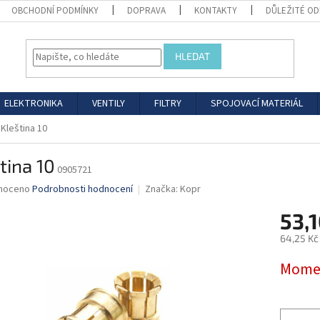
OBCHODNÍ PODMÍNKY
DOPRAVA
KONTAKTY
DŮLEŽITÉ O
HLEDAT
ELEKTRONIKA
VENTILY
FILTRY
SPOJOVACÍ MATERIÁL
Kleština 10
tina 10
0905721
né
noceno
Podrobnosti hodnocení
Značka:
Kopr
ní
53,1
u
64,25 Kč
Měrná
Momen
cena:
ek.