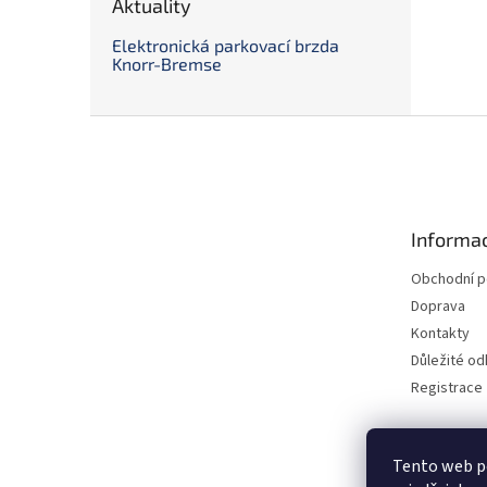
Aktuality
Elektronická parkovací brzda
Knorr-Bremse
Z
á
p
a
t
Informac
í
Obchodní 
Doprava
Kontakty
Důležité o
Registrace
Tento web p