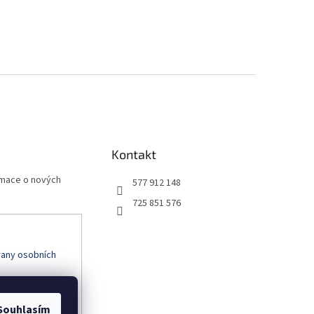
Kontakt
rmace o nových
577 912 148
725 851 576
any osobních
Souhlasím