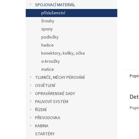
n
SPOJOVACÍ MATERIÁL
e
příslušenství
l
šrouby
spony
podložky
hadice
konektory, kolíky, očka
o-kroužky
matice
Popi
TLUMIČE, MĚCHY PÉROVÁNÍ
OSVĚTLENÍ
OPRAVÁRENSKÉ SADY
Det
PALIVOVÝ SYSTÉM
Popi
ŘÍZENÍ
PŘEVODOVKA
KABINA
STARTÉRY