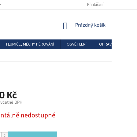
DKAZY
REGISTRACE
Přihlášení
NÁKUPNÍ
Prázdný košík
KOŠÍK
TLUMIČE, MĚCHY PÉROVÁNÍ
OSVĚTLENÍ
OPRAVÁRENSKÉ SAD
0 Kč
 včetně DPH
tálně nedostupné