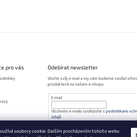
e pro vás
Odebírat newsletter
podmínky
Vložte svůj e-mail a my vám budeme zasílat info
produktech na našem e-shopu.
E-mail
dkazy
Vložením e-mailu souhlasíte s
podmínkami ochr
údajů
oužívá soubory cookie. Dalším procházením tohoto webu
PŘIHLÁSIT SE