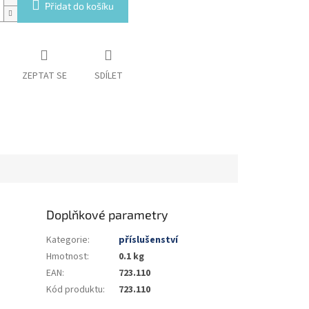
Přidat do košíku
ZEPTAT SE
SDÍLET
Doplňkové parametry
Kategorie
:
příslušenství
Hmotnost
:
0.1 kg
EAN
:
723.110
Kód produktu
:
723.110