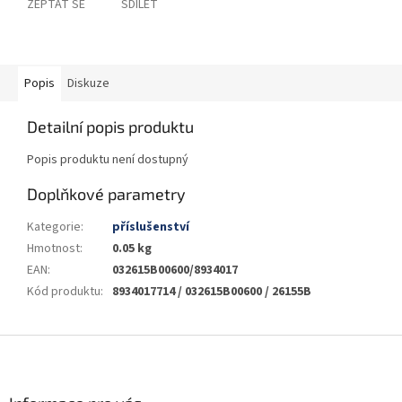
ZEPTAT SE
SDÍLET
Popis
Diskuze
Detailní popis produktu
Popis produktu není dostupný
Doplňkové parametry
Kategorie
:
příslušenství
Hmotnost
:
0.05 kg
EAN
:
032615B00600/8934017
Kód produktu
:
8934017714 / 032615B00600 / 26155B
Z
á
p