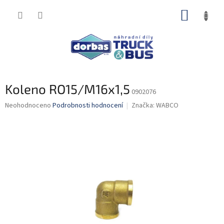
Přejít
NÁKUP
na
obsah
KOŠÍK
Koleno RO15/M16x1,5
0902076
Průměrné
Neohodnoceno
Podrobnosti hodnocení
Značka:
WABCO
hodnocení
produktu
je
0,0
z
5
hvězdiček.