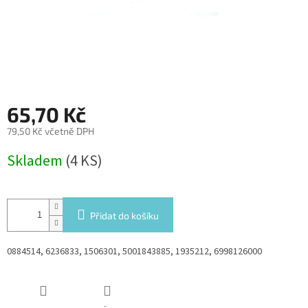
65,70 Kč
79,50 Kč včetně DPH
Měrná
Skladem
(4 KS)
cena:
Přidat do košíku
0884514, 6236833, 1506301, 5001843885, 1935212, 6998126000