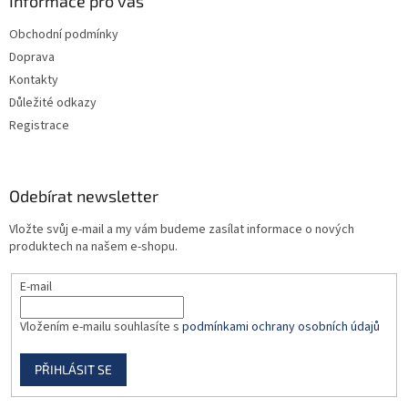
a
Informace pro vás
t
Obchodní podmínky
í
Doprava
Kontakty
Důležité odkazy
Registrace
Odebírat newsletter
Vložte svůj e-mail a my vám budeme zasílat informace o nových
produktech na našem e-shopu.
E-mail
Vložením e-mailu souhlasíte s
podmínkami ochrany osobních údajů
PŘIHLÁSIT SE