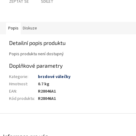
ZEPTAT SE
SDÍLET
Popis
Diskuze
Detailní popis produktu
Popis produktu není dostupný
Doplňkové parametry
Kategorie
:
brzdové válečky
Hmotnost
:
0.7 kg
EAN
:
R28046A1
Kód produktu
:
R28046A1
Z
á
p