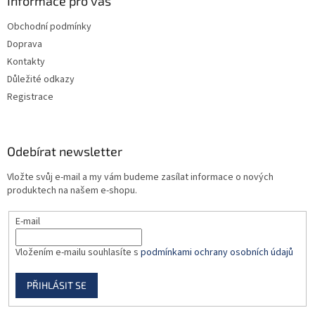
a
Informace pro vás
t
Obchodní podmínky
í
Doprava
Kontakty
Důležité odkazy
Registrace
Odebírat newsletter
Vložte svůj e-mail a my vám budeme zasílat informace o nových
produktech na našem e-shopu.
E-mail
Vložením e-mailu souhlasíte s
podmínkami ochrany osobních údajů
PŘIHLÁSIT SE