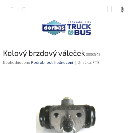
Přejít
NÁKUP
na
obsah
KOŠÍK
Kolový brzdový váleček
0990542
Průměrné
Neohodnoceno
Podrobnosti hodnocení
Značka:
FTE
hodnocení
produktu
je
0,0
z
5
hvězdiček.