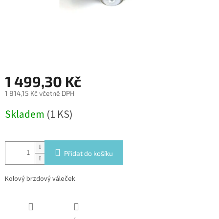
1 499,30 Kč
1 814,15 Kč včetně DPH
Měrná
Skladem
(1 KS)
cena:
Přidat do košíku
Kolový brzdový váleček