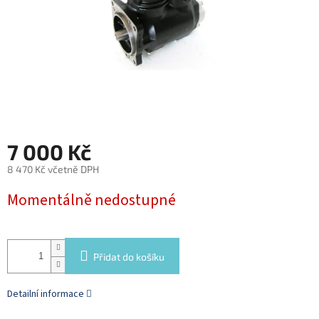
7 000 Kč
8 470 Kč včetně DPH
Měrná
Momentálně nedostupné
cena:
Přidat do košíku
Detailní informace