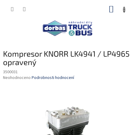
Přejít
NÁKUP
na
obsah
KOŠÍK
Kompresor KNORR LK4941 / LP4965
opravený
3500031
Průměrné
Neohodnoceno
Podrobnosti hodnocení
hodnocení
produktu
je
0,0
z
5
hvězdiček.