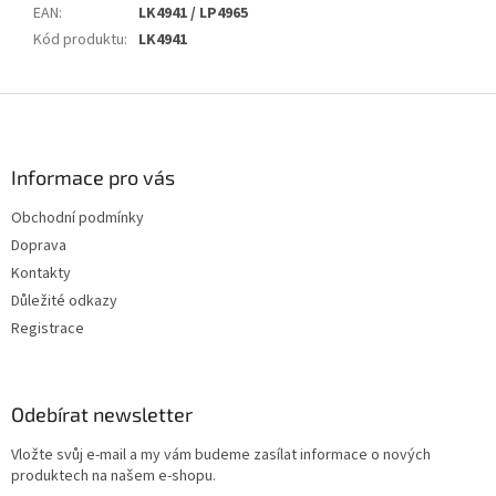
EAN
:
LK4941 / LP4965
Kód produktu
:
LK4941
Z
á
p
a
Informace pro vás
t
Obchodní podmínky
í
Doprava
Kontakty
Důležité odkazy
Registrace
Odebírat newsletter
Vložte svůj e-mail a my vám budeme zasílat informace o nových
produktech na našem e-shopu.