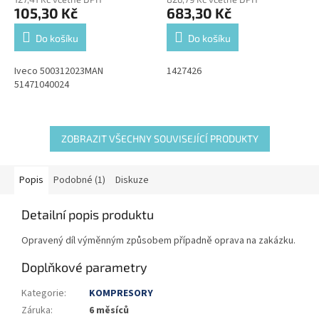
105,30 Kč
683,30 Kč
Do košíku
Do košíku
Iveco 500312023MAN
1427426
51471040024
ZOBRAZIT VŠECHNY SOUVISEJÍCÍ PRODUKTY
Popis
Podobné (1)
Diskuze
Detailní popis produktu
Opravený díl výměnným způsobem případně oprava na zakázku.
Doplňkové parametry
Kategorie
:
KOMPRESORY
Záruka
:
6 měsíců