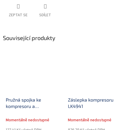
ZEPTAT SE
SDÍLET
Související produkty
Pružná spojka ke
Záslepka kompresoru
kompresoru a
LK4941
hydr.čerpadlu "unašeč"
Momentálně nedostupné
Momentálně nedostupné
127,41 Kč včetně DPH
826,79 Kč včetně DPH