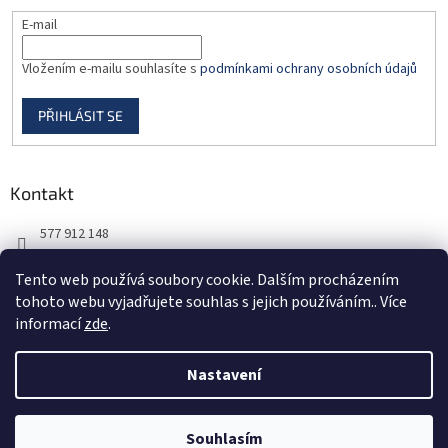
E-mail
Vložením e-mailu souhlasíte s
podmínkami ochrany osobních údajů
PŘIHLÁSIT SE
Kontakt
577 912 148
725 851 576
Tento web používá soubory cookie. Dalším procházením
tohoto webu vyjadřujete souhlas s jejich používáním.. Více
informací
zde
.
Nastavení
Vytvořil Shoptet
Souhlasím
Copyright 2026
DORBAS, s.r.o.
. Všechna práva vyhrazena.