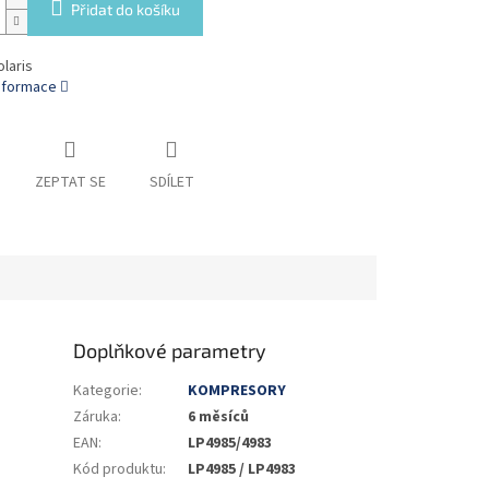
Přidat do košíku
laris
informace
ZEPTAT SE
SDÍLET
Doplňkové parametry
Kategorie
:
KOMPRESORY
Záruka
:
6 měsíců
EAN
:
LP4985/4983
Kód produktu
:
LP4985 / LP4983