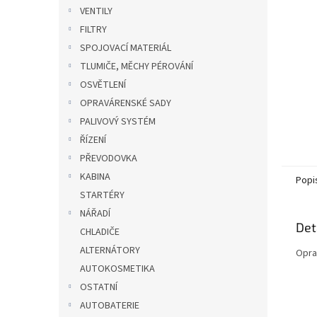
n
VENTILY
e
FILTRY
l
SPOJOVACÍ MATERIÁL
TLUMIČE, MĚCHY PÉROVÁNÍ
OSVĚTLENÍ
OPRAVÁRENSKÉ SADY
PALIVOVÝ SYSTÉM
ŘÍZENÍ
PŘEVODOVKA
KABINA
Popi
STARTÉRY
NÁŘADÍ
Det
CHLADIČE
ALTERNÁTORY
Opra
AUTOKOSMETIKA
OSTATNÍ
AUTOBATERIE