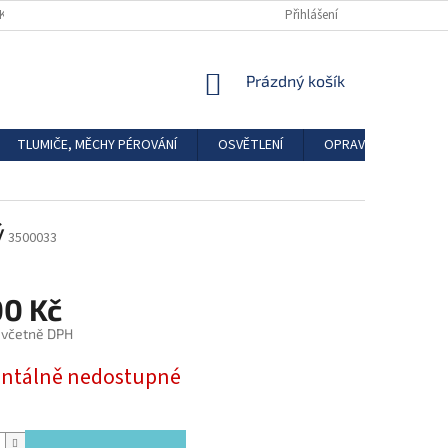
DKAZY
REGISTRACE
Přihlášení
NÁKUPNÍ
Prázdný košík
KOŠÍK
TLUMIČE, MĚCHY PÉROVÁNÍ
OSVĚTLENÍ
OPRAVÁRENSKÉ SAD
ý
3500033
00 Kč
 včetně DPH
tálně nedostupné