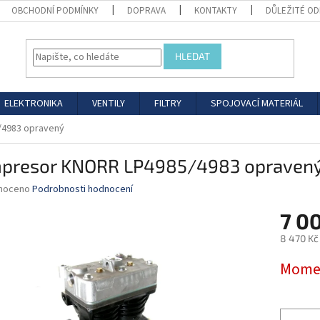
OBCHODNÍ PODMÍNKY
DOPRAVA
KONTAKTY
DŮLEŽITÉ O
HLEDAT
ELEKTRONIKA
VENTILY
FILTRY
SPOJOVACÍ MATERIÁL
4983 opravený
presor KNORR LP4985/4983 opraven
né
noceno
Podrobnosti hodnocení
ní
7 0
u
8 470 Kč
Měrná
Momen
cena:
ek.