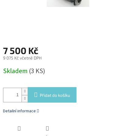
7 500 Kč
9 075 Kč včetně DPH
Měrná
Skladem
(3 KS)
cena:
Přidat do košíku
Detailní informace