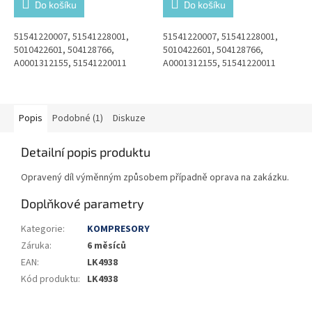
Do košíku
Do košíku
51541220007, 51541228001,
51541220007, 51541228001,
5010422601, 504128766,
5010422601, 504128766,
A0001312155, 51541220011
A0001312155, 51541220011
Popis
Podobné (1)
Diskuze
Detailní popis produktu
Opravený díl výměnným způsobem případně oprava na zakázku.
Doplňkové parametry
Kategorie
:
KOMPRESORY
Záruka
:
6 měsíců
EAN
:
LK4938
Kód produktu
:
LK4938