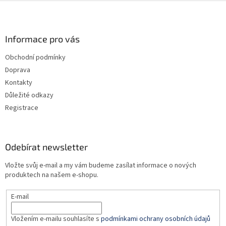
Z
á
p
a
Informace pro vás
t
Obchodní podmínky
í
Doprava
Kontakty
Důležité odkazy
Registrace
Odebírat newsletter
Vložte svůj e-mail a my vám budeme zasílat informace o nových
produktech na našem e-shopu.
E-mail
Vložením e-mailu souhlasíte s
podmínkami ochrany osobních údajů