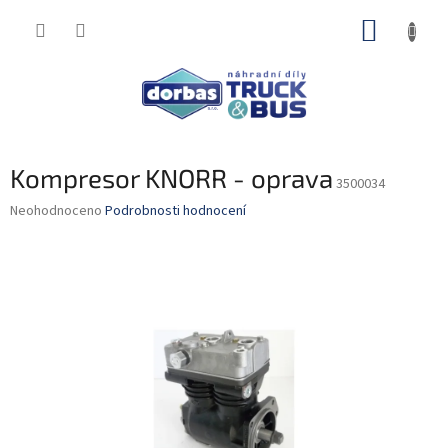
Přejít
NÁKUP
na
obsah
KOŠÍK
Kompresor KNORR - oprava
3500034
Průměrné
Neohodnoceno
Podrobnosti hodnocení
hodnocení
produktu
je
0,0
z
5
hvězdiček.