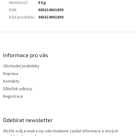
Hmotnost
:
8 kg
EAN
:
443614001800
Kód produktu
:
443614001800
Z
á
p
a
Informace pro vás
t
Obchodní podmínky
í
Doprava
Kontakty
Důležité odkazy
Registrace
Odebírat newsletter
Vložte svůj e-mail a my vám budeme zasílat informace o nových