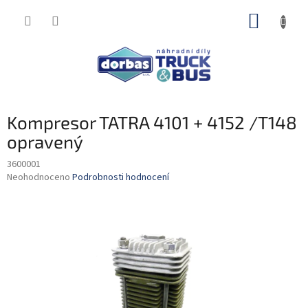
Přejít
NÁKUP
na
obsah
KOŠÍK
Kompresor TATRA 4101 + 4152 /T148
opravený
3600001
Průměrné
Neohodnoceno
Podrobnosti hodnocení
hodnocení
produktu
je
0,0
z
5
hvězdiček.