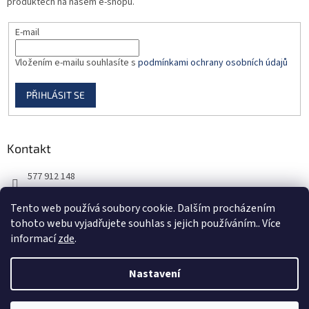
produktech na našem e-shopu.
E-mail
Vložením e-mailu souhlasíte s
podmínkami ochrany osobních údajů
PŘIHLÁSIT SE
Kontakt
577 912 148
725 851 576
Tento web používá soubory cookie. Dalším procházením
tohoto webu vyjadřujete souhlas s jejich používáním.. Více
informací
zde
.
Nastavení
Vytvořil Shoptet