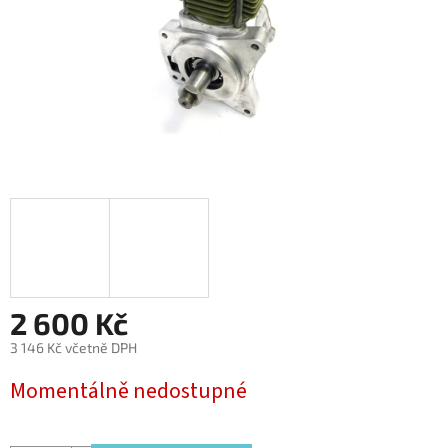
2 600 Kč
3 146 Kč včetně DPH
Měrná
Momentálně nedostupné
cena: