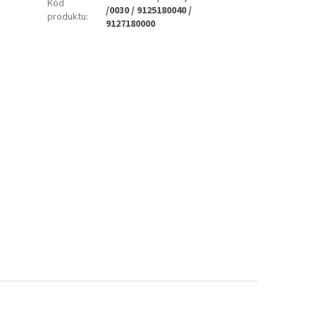
Kód
/0030 / 9125180040 /
produktu
:
9127180000