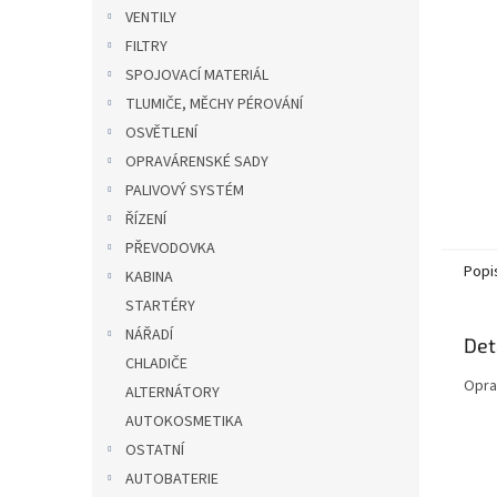
n
VENTILY
e
FILTRY
l
SPOJOVACÍ MATERIÁL
TLUMIČE, MĚCHY PÉROVÁNÍ
OSVĚTLENÍ
OPRAVÁRENSKÉ SADY
PALIVOVÝ SYSTÉM
ŘÍZENÍ
PŘEVODOVKA
Popi
KABINA
STARTÉRY
NÁŘADÍ
Det
CHLADIČE
Opra
ALTERNÁTORY
AUTOKOSMETIKA
OSTATNÍ
AUTOBATERIE