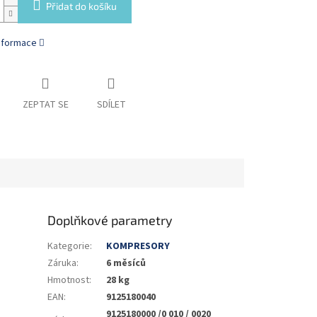
Přidat do košíku
informace
ZEPTAT SE
SDÍLET
Doplňkové parametry
Kategorie
:
KOMPRESORY
Záruka
:
6 měsíců
Hmotnost
:
28 kg
EAN
:
9125180040
9125180000 /0 010 / 0020