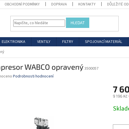
OBCHODNÍ PODMÍNKY
DOPRAVA
KONTAKTY
DŮLEŽITÉ O
HLEDAT
ELEKTRONIKA
VENTILY
FILTRY
SPOJOVACÍ MATERIÁL
ený
presor WABCO opravený
3500057
né
noceno
Podrobnosti hodnocení
ní
7 6
u
9 196 Kč
Měrná
Skla
cena:
ek.